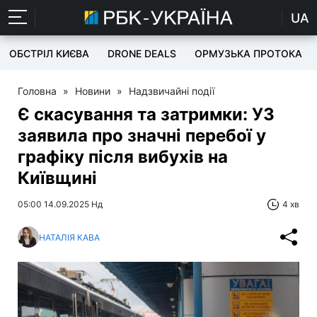
UA
ОБСТРІЛ КИЄВА
DRONE DEALS
ОРМУЗЬКА ПРОТОКА
Головна
»
Новини
»
Надзвичайні події
Є скасування та затримки: УЗ
заявила про значні перебої у
графіку після вибухів на
Київщині
05:00 14.09.2025 Нд
4 хв
НАТАЛІЯ КАВА