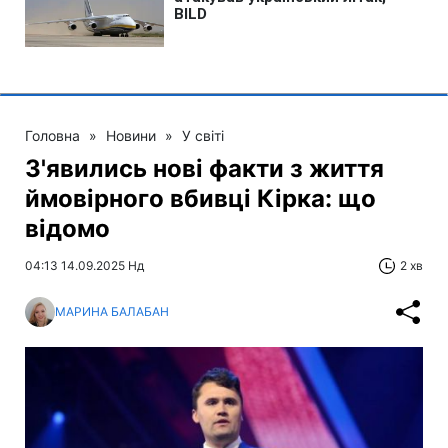
Головна
»
Новини
»
У світі
З'явились нові факти з життя
ймовірного вбивці Кірка: що
відомо
04:13 14.09.2025 Нд
2 хв
МАРИНА БАЛАБАН