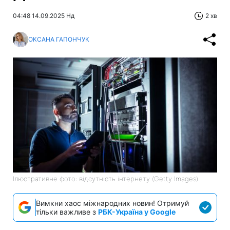
04:48 14.09.2025 Нд
2 хв
ОКСАНА ГАПОНЧУК
Ілюстративне фото: відсутність інтернету (Getty Images)
Вимкни хаос міжнародних новин! Отримуй
тільки важливе з
РБК-Україна у Google