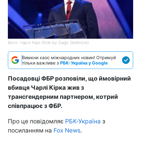
Фото: Чарлі Кірк (flickr by Gage Skidmore)
Вимкни хаос міжнародних новин! Отримуй
тільки важливе з
РБК-Україна у Google
Посадовці ФБР розповіли, що ймовірний
вбивця Чарлі Кірка жив з
трансгендерним партнером, котрий
співпрацює з ФБР.
Про це повідомляє
РБК-Україна
з
посиланням на
Fox News
.