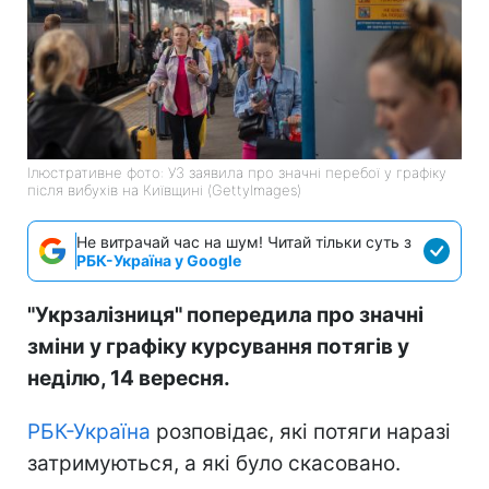
Ілюстративне фото: УЗ заявила про значні перебої у графіку
після вибухів на Київщині (GettyImages)
Не витрачай час на шум! Читай тільки суть з
РБК-Україна у Google
"Укрзалізниця" попередила про значні
зміни у графіку курсування потягів у
неділю, 14 вересня.
РБК-Україна
розповідає, які потяги наразі
затримуються, а які було скасовано.