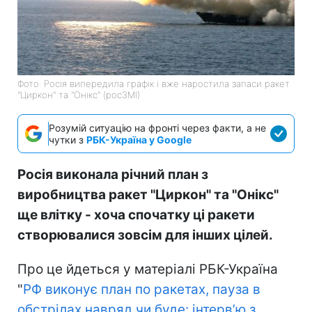
Фото: Росія випередила графік і вже наростила запаси ракет
"Циркон" та "Онікс" (росЗМІ)
Розумій ситуацію на фронті через факти, а не
чутки з
РБК-Україна у Google
Росія виконала річний план з
виробництва ракет "Циркон" та "Онікс"
ще влітку - хоча спочатку ці ракети
створювалися зовсім для інших цілей.
Про це йдеться у матеріалі РБК-Україна
"
РФ виконує план по ракетах, пауза в
обстрілах навряд чи буде: інтервʼю з