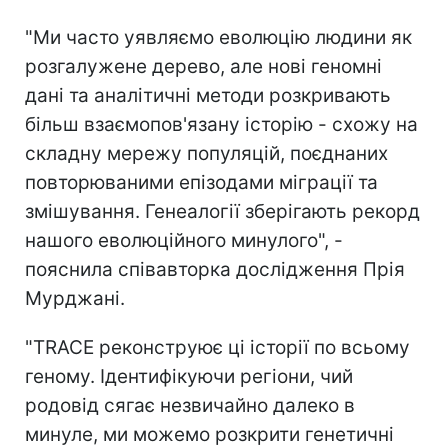
"Ми часто уявляємо еволюцію людини як
розгалужене дерево, але нові геномні
дані та аналітичні методи розкривають
більш взаємопов'язану історію - схожу на
складну мережу популяцій, поєднаних
повторюваними епізодами міграції та
змішування. Генеалогії зберігають рекорд
нашого еволюційного минулого", -
пояснила співавторка дослідження Прія
Мурджані.
"TRACE реконструює ці історії по всьому
геному. Ідентифікуючи регіони, чий
родовід сягає незвичайно далеко в
минуле, ми можемо розкрити генетичні