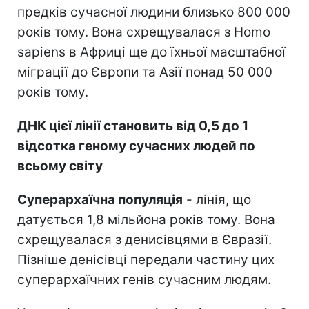
предків сучасної людини близько 800 000
років тому. Вона схрещувалася з Homo
sapiens в Африці ще до їхньої масштабної
міграції до Європи та Азії понад 50 000
років тому.
ДНК цієї лінії становить від 0,5 до 1
відсотка геному сучасних людей по
всьому світу
Суперархаїчна популяція
- лінія, що
датується 1,8 мільйона років тому. Вона
схрещувалася з денисівцями в Євразії.
Пізніше денісівці передали частину цих
суперархаїчних генів сучасним людям.