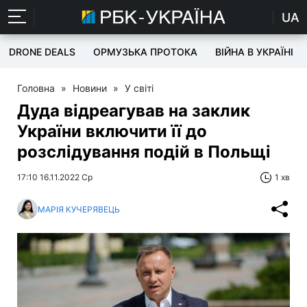
UA
DRONE DEALS
ОРМУЗЬКА ПРОТОКА
ВІЙНА В УКРАЇНІ
Головна
»
Новини
»
У світі
Дуда відреагував на заклик
України включити її до
розслідування подій в Польщі
17:10 16.11.2022 Ср
1 хв
МАРІЯ КУЧЕРЯВЕЦЬ