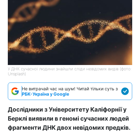
У ДНК сучасної людини знайшли сліди невідомих видів (фото:
Unsplash)
Не витрачай час на шум! Читай тільки суть з
РБК-Україна у Google
Дослідники з Університету Каліфорнії у
Берклі виявили в геномі сучасних людей
фрагменти ДНК двох невідомих предків.