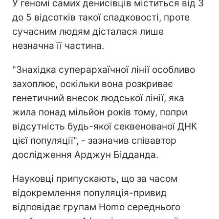
У геномі самих денисівців міститься від 3
до 5 відсотків такої спадковості, проте
сучасним людям дісталася лише
незначна її частина.
"Знахідка суперархаїчної лінії особливо
захоплює, оскільки вона розкриває
генетичний внесок людської лінії, яка
жила понад мільйон років тому, попри
відсутність будь-якої секвенованої ДНК
цієї популяції", - зазначив співавтор
дослідження Арджун Бідданда.
Науковці припускають, що за часом
відокремлення популяція-привид
відповідає групам Homo середнього