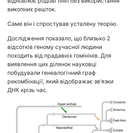
відновлює родові лінії без використання
викопних решток.
Саме він і спростував усталену теорію.
Дослідження показало, що близько 2
відсотків геному сучасної людини
походить від прадавніх гомінінів. Для
виявлення цих ділянок науковці
побудували генеалогічний граф
рекомбінації, який відображає зв'язки
ДНК крізь час.