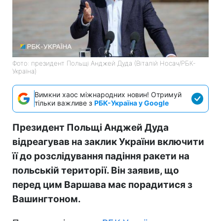
Фото: президент Польщі Анджей Дуда (Віталій Носач/РБК-
Україна)
Вимкни хаос міжнародних новин! Отримуй
тільки важливе з
РБК-Україна у Google
Президент Польщі Анджей Дуда
відреагував на заклик України включити
її до розслідування падіння ракети на
польській території. Він заявив, що
перед цим Варшава має порадитися з
Вашингтоном.