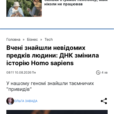
Головна
»
Бізнес
»
Tech
Вчені знайшли невідомих
предків людини: ДНК змінила
історію Homo sapiens
08:11 10.08.2026 Пн
4 хв
У нашому геномі знайшли таємничих
"привидів"
ОЛЬГА ЗАВАДА