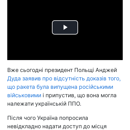
Play
Video
Вже сьогодні президент Польщі Анджей
Дуда заявив про відсутність доказів того,
що ракета була випущена російськими
військовими
і припустив, що вона могла
належати українській ППО.
Після чого Україна попросила
невідкладно надати доступ до місця