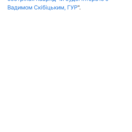
Вадимом Скібіцьким, ГУР
".