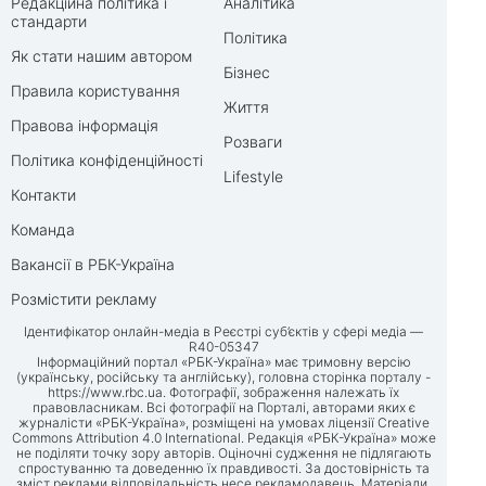
Редакційна політика і
Аналітика
стандарти
Політика
Як стати нашим автором
Бізнес
Правила користування
Життя
Правова інформація
Розваги
Політика конфіденційності
Lifestyle
Контакти
Команда
Вакансії в РБК-Україна
Розмістити рекламу
Ідентифікатор онлайн-медіа в Реєстрі суб’єктів у сфері медіа —
R40-05347
Інформаційний портал «РБК-Україна» має тримовну версію
(українську, російську та англійську), головна сторінка порталу -
https://www.rbc.ua
. Фотографії, зображення належать їх
правовласникам. Всі фотографії на Порталі, авторами яких є
журналісти «РБК-Україна», розміщені на умовах ліцензії Creative
Commons Attribution 4.0 International. Редакція «РБК-Україна» може
не поділяти точку зору авторів. Оціночні судження не підлягають
спростуванню та доведенню їх правдивості. За достовірність та
зміст реклами відповідальність несе рекламодавець. Матеріали,