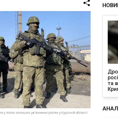
НОВИ
Дро
рос
та 
Кри
АНАЛ
 у полон колишніх увʼязнених росіян у Курській області