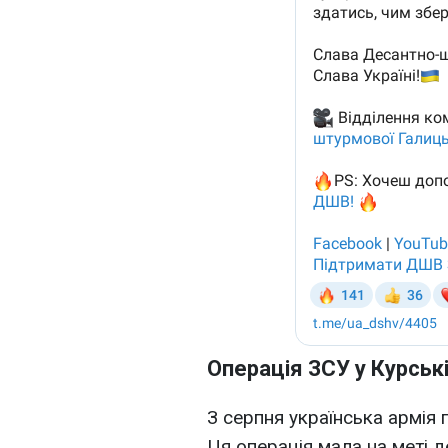
Операція ЗСУ у Курські
З серпня українська армія 
Ця операція мала на меті д