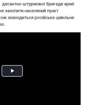
1 десантно-штурмової бригади армії
я захопити населений пункт
кож знаходиться російське цивільне
ео.
Play
Video