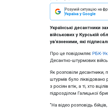
Розумій ситуацію на фро
Україна у Google
Українські десантники за
військових у Курській об
ув'язненими, які підписал
Про це повідомляє
РБК-Ук
Десантно-штурмових війсь
Як розповіли десантники, 
штурмів було ліквідовано 
з росіян втік, а ті, хто вці
підрозділом Галицької бри
"На відео розповідь бійців,