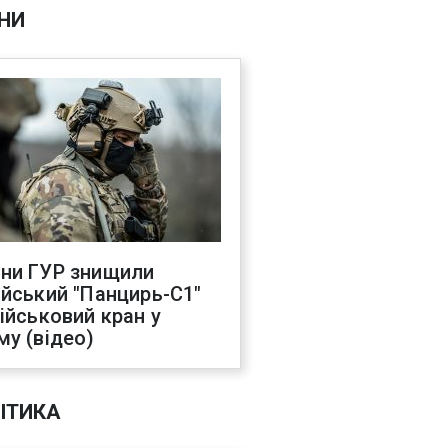
НИ
ни ГУР знищили
ійський "Панцирь-С1"
військовий кран у
му (відео)
ІТИКА