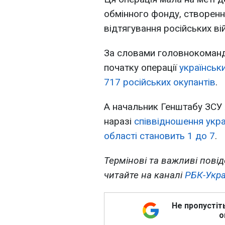
обмінного фонду, створенн
відтягування російських ві
За словами головнокоманд
початку операції
українськ
717 російських окупантів
.
А начальник Генштабу ЗСУ 
наразі
співвідношення укра
області становить 1 до 7
.
Термінові та важливі повід
читайте на каналі
РБК-Укра
Не пропустіт
о