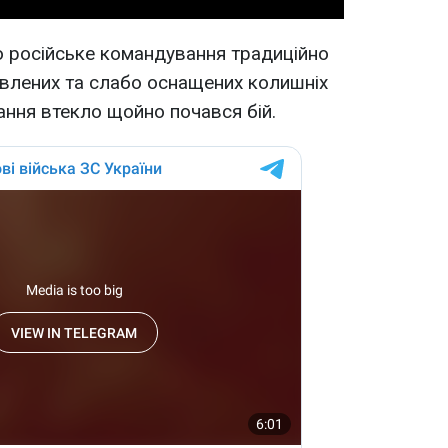
о російське командування традиційно
товлених та слабо оснащених колишніх
ання втекло щойно почався бій.