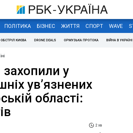
ПОЛІТИКА
БІЗНЕС
ЖИТТЯ
СПОРТ
WAVE
S
ОБСТРІЛ КИЄВА
DRONE DEALS
ОРМУЗЬКА ПРОТОКА
ВІЙНА В УКРАЇНІ
їні
 захопили у
шніх увʼязнених
ській області:
ів
2 хв