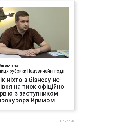
 Акимова
ниця рубрики Надзвичайні події
ік ніхто з бізнесу не
івся на тиск офіційно:
ерв'ю з заступником
прокурора Кримом