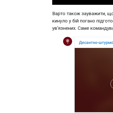
Варто також зауважити, щ
кинуло у бій погано підго
увʼязнених. Саме командув