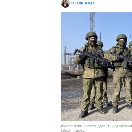
НАТАЛІЯ КАВА
Ілюстративне фото: десантники захопили
(Getty Images)