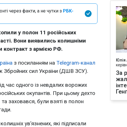
нті через факти, а не чутки з
РБК-
хопили у полон 11 російських
ласті. Вони виявились колишніми
и контракт з армією РФ.
Юлія
раїна
з посиланням на
Telegram-канал
керів
к Збройних сил України (ДШВ ЗСУ).
За р
жал
під час одного із невдалих ворожих
інт
Ген
російських окупантів. При цьому дехто
лів та заховався, були взяті в полон
гади.
 колишніх увʼязнених, які підписали