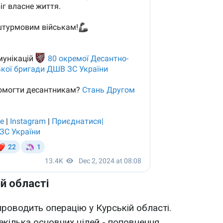
й області
проводить операцію у Курській області.
екілька основних цілей - поповнення