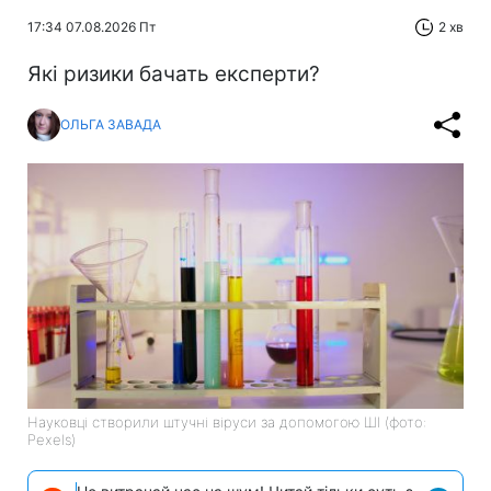
17:34 07.08.2026 Пт
2 хв
Які ризики бачать експерти?
ОЛЬГА ЗАВАДА
Науковці створили штучні віруси за допомогою ШІ (фото:
Pexels)