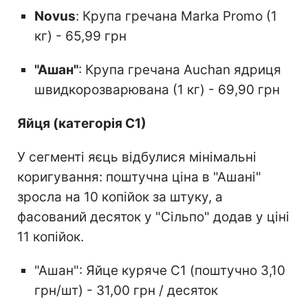
Novus
: Крупа гречана Marka Promo (1
кг) - 65,99 грн
"Ашан"
: Крупа гречана Auchan ядриця
швидкорозварювана (1 кг) - 69,90 грн
Яйця (категорія С1)
У сегменті яєць відбулися мінімальні
коригування: поштучна ціна в "Ашані"
зросла на 10 копійок за штуку, а
фасований десяток у "Сільпо" додав у ціні
11 копійок.
"Ашан": Яйце куряче С1 (поштучно 3,10
грн/шт) - 31,00 грн / десяток