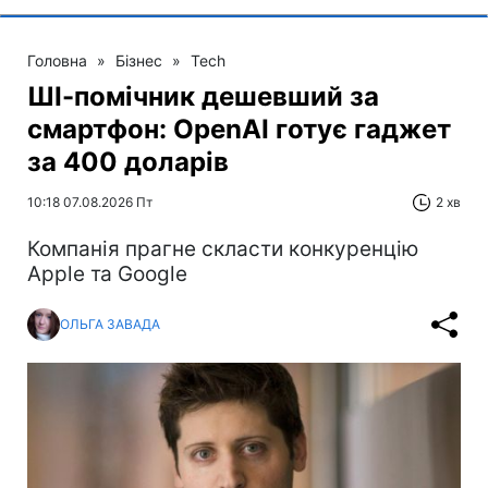
Головна
»
Бізнес
»
Tech
ШІ-помічник дешевший за
смартфон: OpenAI готує гаджет
за 400 доларів
10:18 07.08.2026 Пт
2 хв
Компанія прагне скласти конкуренцію
Apple та Google
ОЛЬГА ЗАВАДА