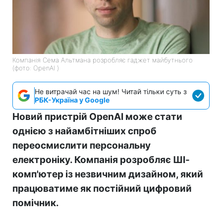
Компанія Сема Альтмана розробляє гаджет майбутнього
(фото: OpenAI )
Не витрачай час на шум! Читай тільки суть з
РБК-Україна у Google
Новий пристрій OpenAI може стати
однією з найамбітніших спроб
переосмислити персональну
електроніку. Компанія розробляє ШІ-
комп'ютер із незвичним дизайном, який
працюватиме як постійний цифровий
помічник.