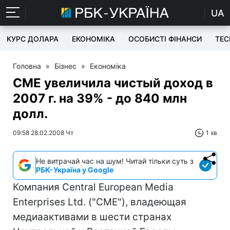
UA
КУРС ДОЛАРА
ЕКОНОМІКА
ОСОБИСТІ ФІНАНСИ
TEC
Головна
»
Бізнес
»
Економіка
CME увеличила чистый доход в
2007 г. на 39% - до 840 млн
долл.
09:58 28.02.2008 Чт
1 хв
Не витрачай час на шум! Читай тільки суть з
РБК-Україна у Google
Компания Central European Media
Enterprises Ltd. ("CME"), владеющая
медиаактивами в шести странах