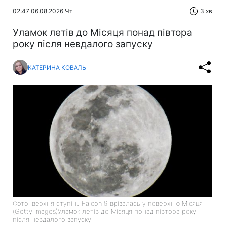
02:47 06.08.2026 Чт
3 хв
Уламок летів до Місяця понад півтора
року після невдалого запуску
КАТЕРИНА КОВАЛЬ
Фото: верхня ступінь Falcon 9 врізалась у поверхню Місяця
(Getty Images)Уламок летів до Місяця понад півтора року
після невдалого запуску