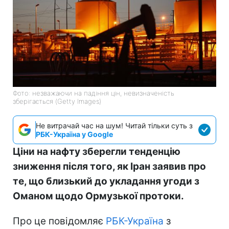
Фото: незважаючи на падіння цін, невизначеність
зберігається (Getty Images)
Не витрачай час на шум! Читай тільки суть з
РБК-Україна у Google
Ціни на нафту зберегли тенденцію
зниження після того, як Іран заявив про
те, що близький до укладання угоди з
Оманом щодо Ормузької протоки.
Про це повідомляє
РБК-Україна
з