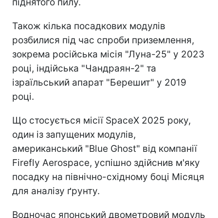
піднятого пилу.
Також кілька посадкових модулів
розбилися під час спроби приземлення,
зокрема російська місія "Луна-25" у 2023
році, індійська "Чандраян-2" та
ізраїльський апарат "Берешит" у 2019
році.
Що стосується місії SpaceX 2025 року,
один із запущених модулів,
американський "Blue Ghost" від компанії
Firefly Aerospace, успішно здійснив м'яку
посадку на північно-східному боці Місяця
для аналізу ґрунту.
Водночас японський двометровий модуль