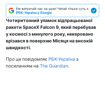
Не витрачай час на шум! Читай тільки суть з
РБК-Україна у Google
Чотиритонний уламок відпрацьованої
ракети SpaceX Falcon 9, який перебував
у космосі з минулого року, некеровано
врізався в поверхню Місяця на високій
швидкості.
Про це повідомляє
РБК-Україна
з
посиланням на
The Guardian
.