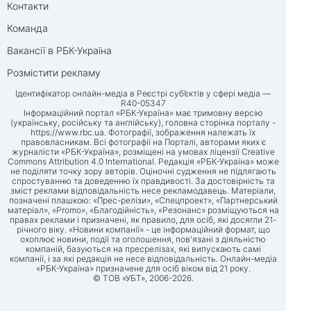
Контакти
Команда
Вакансії в РБК-Україна
Розмістити рекламу
Ідентифікатор онлайн-медіа в Реєстрі суб’єктів у сфері медіа —
R40-05347
Інформаційний портал «РБК-Україна» має тримовну версію
(українську, російську та англійську), головна сторінка порталу -
https://www.rbc.ua
. Фотографії, зображення належать їх
правовласникам. Всі фотографії на Порталі, авторами яких є
журналісти «РБК-Україна», розміщені на умовах ліцензії Creative
Commons Attribution 4.0 International. Редакція «РБК-Україна» може
не поділяти точку зору авторів. Оціночні судження не підлягають
спростуванню та доведенню їх правдивості. За достовірність та
зміст реклами відповідальність несе рекламодавець. Матеріали,
позначені плашкою: «Прес-релізи», «Спецпроект», «Партнерський
матеріал», «Promo», «Благодійність», «Резонанс» розміщуються на
правах реклами і призначені, як правило, для осіб, які досягли 21-
річного віку. «Новини компанії» - це інформаційний формат, що
охоплює новини, події та оголошення, пов'язані з діяльністю
компаній, базуються на пресрелізах, які випускають самі
компанії, і за які редакція не несе відповідальність. Онлайн-медіа
«РБК-Україна» призначене для осіб віком від 21 року.
© ТОВ «УБТ», 2006-2026.