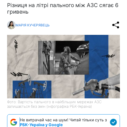
Різниця на літрі пального між АЗС сягає 6
гривень
МАРІЯ КУЧЕРЯВЕЦЬ
Фото: Вартість пального в найбільших мережах АЗС
залишається без змін (інфографіка РБК-Україна)
Не витрачай час на шум! Читай тільки суть з
РБК-Україна у Google