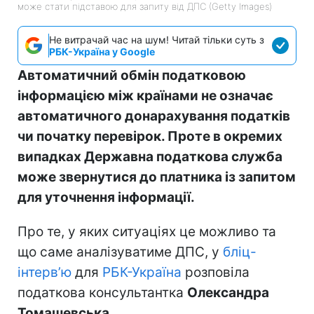
може стати підставою для запиту від ДПС (Getty Images)
Не витрачай час на шум! Читай тільки суть з
РБК-Україна у Google
Автоматичний обмін податковою
інформацією між країнами не означає
автоматичного донарахування податків
чи початку перевірок. Проте в окремих
випадках Державна податкова служба
може звернутися до платника із запитом
для уточнення інформації.
Про те, у яких ситуаціях це можливо та
що саме аналізуватиме ДПС, у
бліц-
інтерв’ю
для
РБК-Україна
розповіла
податкова консультантка
Олександра
Томашевська
.