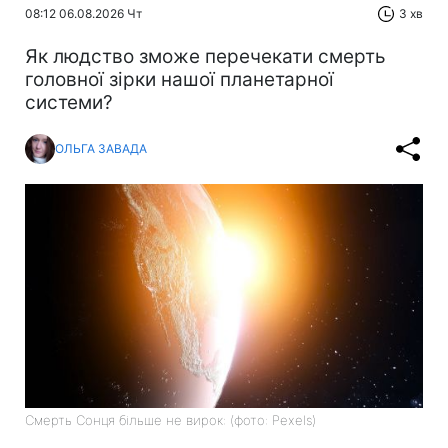
08:12 06.08.2026 Чт
3 хв
Як людство зможе перечекати смерть
головної зірки нашої планетарної
системи?
ОЛЬГА ЗАВАДА
Смерть Сонця більше не вирок: (фото: Pexels)