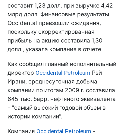
составит 1,23 долл. при выручке 4,42
млрд долл. Финансовые результаты
Occidental превзошли ожидания,
поскольку скорректированная
прибыль на акцию составила 1,30
долл., указала компания в отчете.
Как сообщил главный исполнительный
директор
Occidental Petroleum
Рэй
Ирани, среднесуточная добыча
компании по итогам 2009 г. составила
645 тыс. барр. нефтяного эквивалента
- "самый высокий годовой объем в
истории компании".
Компания
Occidental Petroleum
-