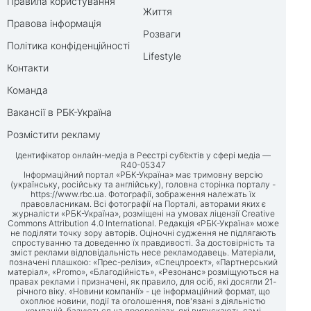
Правила користування
Життя
Правова інформація
Розваги
Політика конфіденційності
Lifestyle
Контакти
Команда
Вакансії в РБК-Україна
Розмістити рекламу
Ідентифікатор онлайн-медіа в Реєстрі суб’єктів у сфері медіа —
R40-05347
Інформаційний портал «РБК-Україна» має тримовну версію
(українську, російську та англійську), головна сторінка порталу -
https://www.rbc.ua
. Фотографії, зображення належать їх
правовласникам. Всі фотографії на Порталі, авторами яких є
журналісти «РБК-Україна», розміщені на умовах ліцензії Creative
Commons Attribution 4.0 International. Редакція «РБК-Україна» може
не поділяти точку зору авторів. Оціночні судження не підлягають
спростуванню та доведенню їх правдивості. За достовірність та
зміст реклами відповідальність несе рекламодавець. Матеріали,
позначені плашкою: «Прес-релізи», «Спецпроект», «Партнерський
матеріал», «Promo», «Благодійність», «Резонанс» розміщуються на
правах реклами і призначені, як правило, для осіб, які досягли 21-
річного віку. «Новини компанії» - це інформаційний формат, що
охоплює новини, події та оголошення, пов'язані з діяльністю
компаній, базуються на пресрелізах, які випускають самі