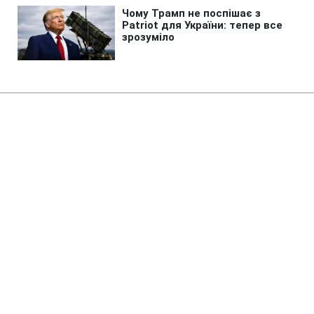
Головна
»
Бізнес
»
Tech
Найгірший рік в історії людства:
вчені знайшли причину
глобальної катастрофи
08:12 08.08.2026 Сб
2 хв
Наші предки спостерігали сонце без
тепла і літній сніг
ОЛЬГА ЗАВАДА