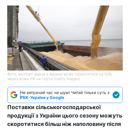
Фото: експорт зерна з України може скоротитися на 53%
через атаки РФ на порти (Getty Images)
Не витрачай час на шум! Читай тільки суть з
РБК-Україна у Google
Поставки сільськогосподарської
продукції з України цього сезону можуть
скоротитися більш ніж наполовину після