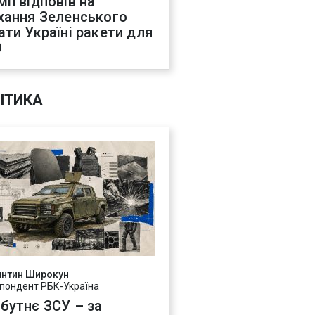
мп відповів на
хання Зеленського
ати Україні ракети для
О
ІТИКА
янтин Широкун
пондент РБК-Україна
бутнє ЗСУ – за