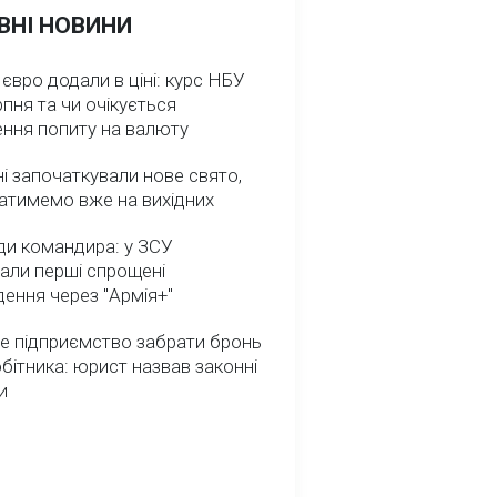
ВНІ НОВИНИ
 євро додали в ціні: курс НБУ
рпня та чи очікується
ення попиту на валюту
ні започаткували нове свято,
атимемо вже на вихідних
ди командира: у ЗСУ
али перші спрощені
ення через "Армія+"
е підприємство забрати бронь
обітника: юрист назвав законні
и