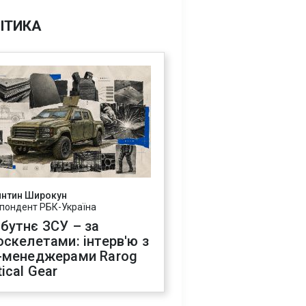
ІТИКА
янтин Широкун
пондент РБК-Україна
бутнє ЗСУ – за
оскелетами: інтерв'ю з
-менеджерами Rarog
ical Gear