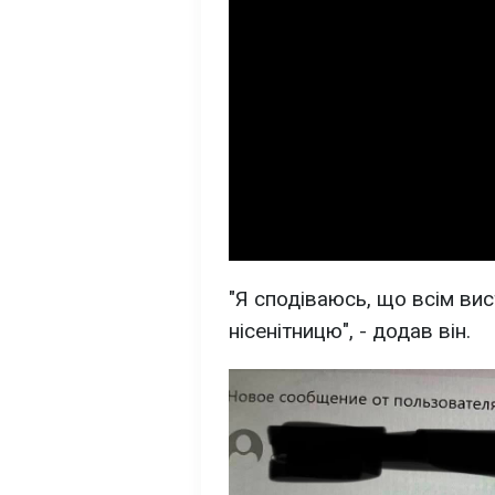
"Я сподіваюсь, що всім вис
нісенітницю", - додав він.