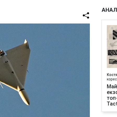
АНАЛ
Кост
корес
Май
екз
топ
Tact