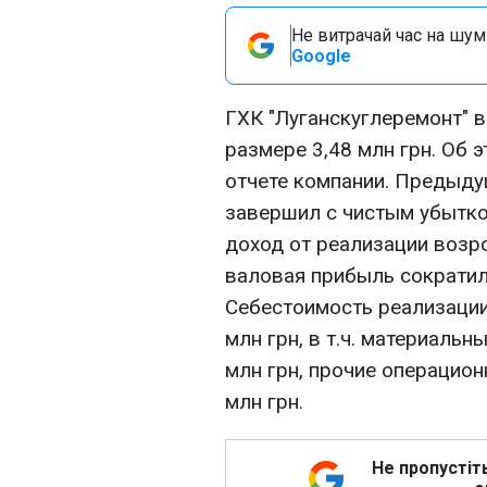
Не витрачай час на шум!
Google
ГХК "Луганскуглеремонт" в
размере 3,48 млн грн. Об
отчете компании. Предыду
завершил с чистым убытком
доход от реализации возрос
валовая прибыль сократила
Себестоимость реализации 
млн грн, в т.ч. материальны
млн грн, прочие операционн
млн грн.
Не пропустіт