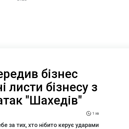
ередив бізнес
і листи бізнесу з
атак "Шахедів"
1 хв
е за тих, хто нібито керує ударами