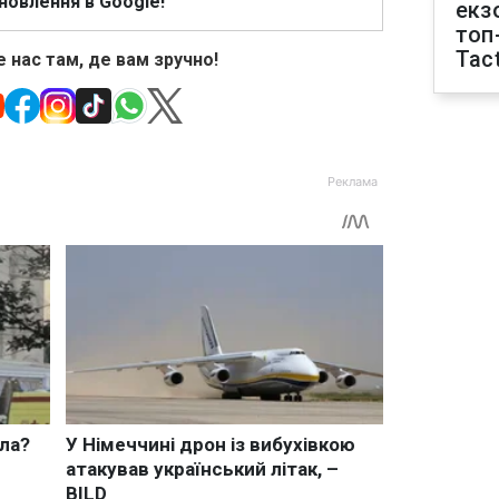
новлення в Google!
екз
топ
Tact
 нас там, де вам зручно!