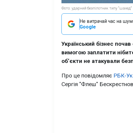
Фото: ударний безпілотник типу "шахед" 
Не витрачай час на шум!
Google
Український бізнес почав
вимогою заплатити нібито
обʼєкти не атакували без
Про це повідомляє
РБК-Ук
Сергія "Флеш" Бескрестнов