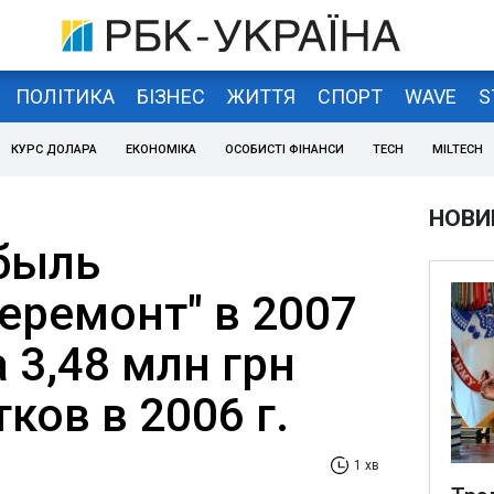
ПОЛІТИКА
БІЗНЕС
ЖИТТЯ
СПОРТ
WAVE
S
КУРС ДОЛАРА
ЕКОНОМІКА
ОСОБИСТІ ФІНАНСИ
TECH
MILTECH
НОВИ
быль
еремонт" в 2007
а 3,48 млн грн
ков в 2006 г.
1 хв