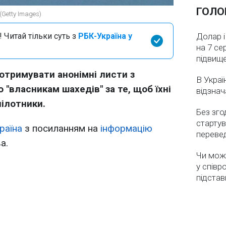
ГОЛО
(Getty Images)
 Читай тільки суть з
РБК-Україна у
Долар і
на 7 се
підвищ
 отримувати анонімні листи з
В Украї
 "власникам шахедів" за те, щоб їхні
відзнач
пілотники.
Без зго
стартув
раїна
з посиланням на
інформацію
перевед
а.
Чи мож
у співр
підстав