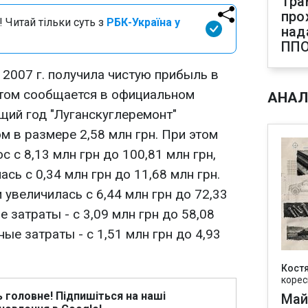
Тра
про
 Читай тільки суть з
РБК-Україна у
над
ПП
 2007 г. получила чистую прибыль в
 этом сообщается в официальном
АНАЛ
щий год "Луганскуглеремонт"
 в размере 2,58 млн грн. При этом
 с 8,13 млн грн до 100,81 млн грн,
сь с 0,34 млн грн до 11,68 млн грн.
увеличилась с 6,44 млн грн до 72,33
е затраты - с 3,09 млн грн до 58,08
ые затраты - с 1,51 млн грн до 4,93
Кост
корес
ь головне! Підпишіться на наші
Май