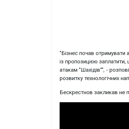
"Бізнес почав отримувати а
із пропозицією заплатити, 
атакам "Шахідів"", - розпо
розвитку технологічних на
Бескрестнов закликав не пі