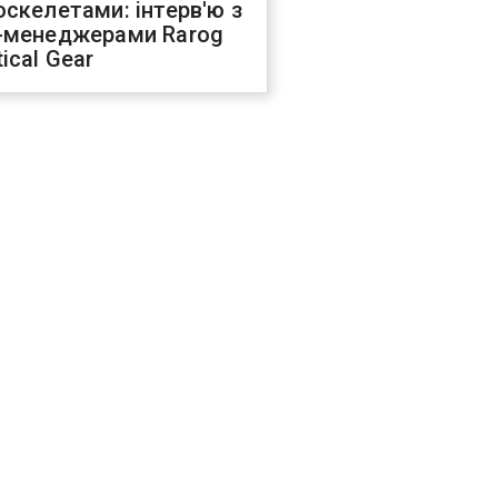
оскелетами: інтерв'ю з
-менеджерами Rarog
ical Gear