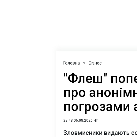
Головна
»
Бізнес
"Флеш" поп
про анонімн
погрозами 
23:48 06.08.2026 Чт
Зловмисники видають себ