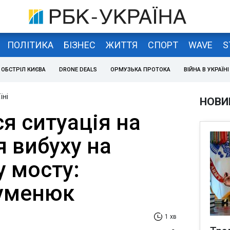
ПОЛІТИКА
БІЗНЕС
ЖИТТЯ
СПОРТ
WAVE
S
ОБСТРІЛ КИЄВА
DRONE DEALS
ОРМУЗЬКА ПРОТОКА
ВІЙНА В УКРАЇНІ
їні
НОВИ
я ситуація на
я вибуху на
 мосту:
Гуменюк
1 хв