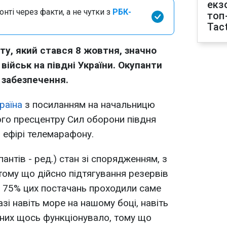
екз
нті через факти, а не чутки з
РБК-
топ
Tact
у, який стався 8 жовтня, значно
військ на півдні України. Окупанти
 забезпечення.
раїна
з посиланням на начальницю
го пресцентру Сил оборони півдня
 ефірі телемарафону.
антів - ред.) стан зі спорядженням, з
тому що дійсно підтягування резервів
 75% цих постачань проходили саме
зі навіть море на нашому боці, навіть
 них щось функціонувало, тому що