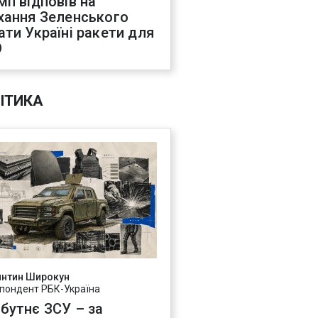
мп відповів на
хання Зеленського
ати Україні ракети для
О
ІТИКА
янтин Широкун
пондент РБК-Україна
бутнє ЗСУ – за