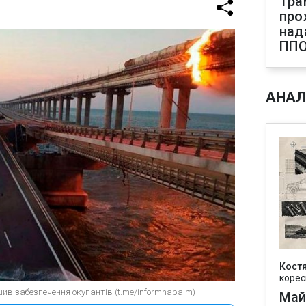
Тра
про
над
ПП
АНАЛ
Кост
корес
шив забезпечення окупантів (t.me/informnapalm)
Май