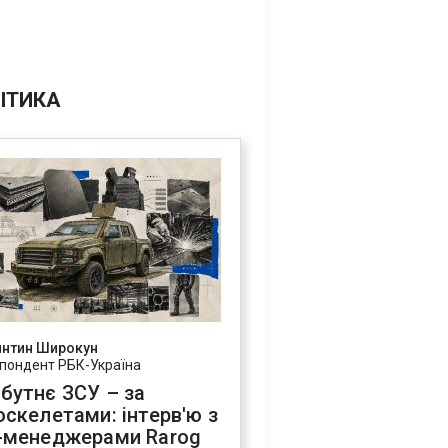
ІТИКА
янтин Широкун
пондент РБК-Україна
бутнє ЗСУ – за
оскелетами: інтерв'ю з
-менеджерами Rarog