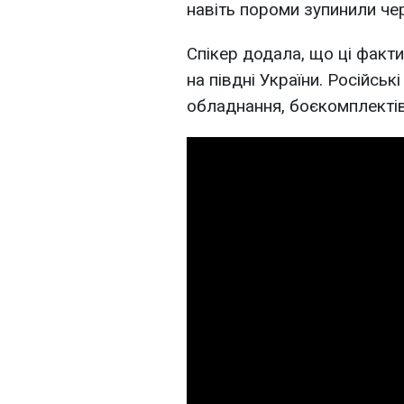
навіть пороми зупинили чер
Спікер додала, що ці факт
на півдні України. Російськ
обладнання, боєкомплектів 