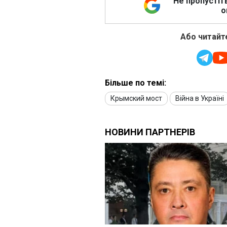
Не пропустіт
о
Або читайте
Більше по темі:
Крымский мост
Війна в Україні