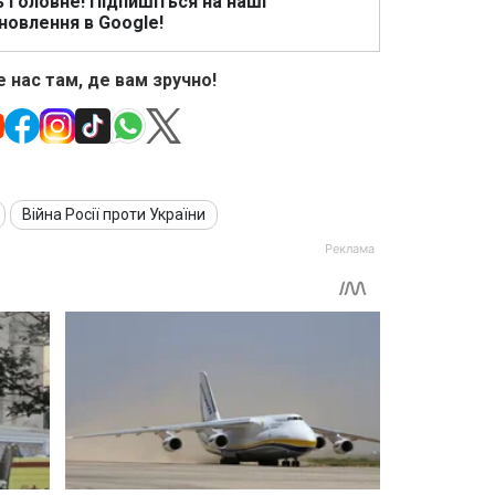
ь головне! Підпишіться на наші
новлення в Google!
 нас там, де вам зручно!
Війна Росії проти України