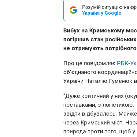
Розумій ситуацію на фро
Україна у Google
Вибух на Кримському мост
погіршив стан російських 
не отримують потрібного
Про це повідомляє
РБК-Ук
об'єднаного координаційно
України Наталію Гуменюк в
"Дуже критичний у них (окуп
поставками, з логістикою, 
звідти відбувалось. Майже
через Кримський міст. Нара
природа проти того, щоб у