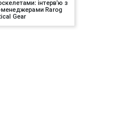
оскелетами: інтерв'ю з
-менеджерами Rarog
ical Gear