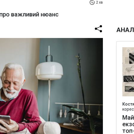
2 хв
 про важливий нюанс
АНАЛ
Кост
корес
Май
екз
топ