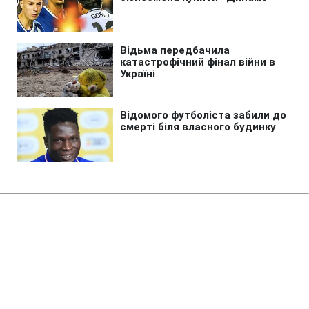
Головна
»
Життя
Виплати ВПО у серпні: коли
надійдуть гроші та хто може їх
втратити