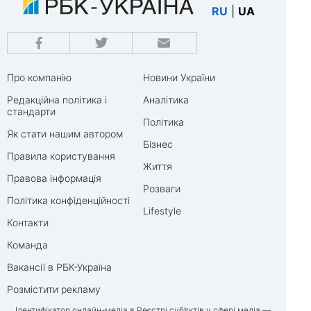
RU
|
UA
Про компанію
Новини України
Редакційна політика і
Аналітика
стандарти
Політика
Як стати нашим автором
Бізнес
Правила користування
Життя
Правова інформація
Розваги
Політика конфіденційності
Lifestyle
Контакти
Команда
Вакансії в РБК-Україна
Розмістити рекламу
Ідентифікатор онлайн-медіа в Реєстрі суб’єктів у сфері медіа —