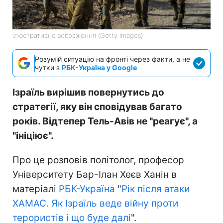
Ілюстративне зображення (Getty Images)
Розумій ситуацію на фронті через факти, а не
чутки з
РБК-Україна у Google
Ізраїль вирішив повернутись до
стратегії, яку він сповідував багато
років. Відтепер Тель-Авів не "реагує", а
"ініціює".
Про це розповів політолог, професор
Університету Бар-Ілан Хеєв Ханін в
матеріалі
РБК-Україна
"
Рік після атаки
ХАМАС. Як Ізраїль веде війну проти
терористів і що буде далі
".