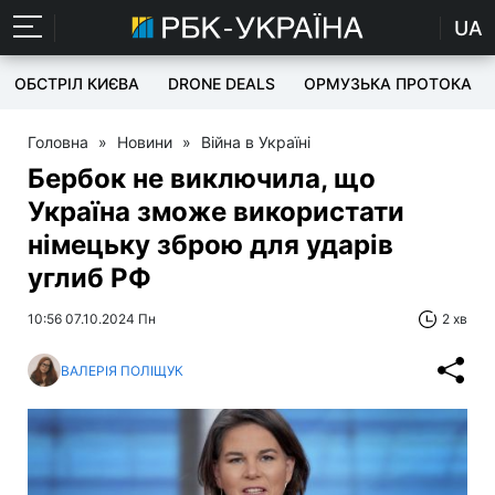
UA
ОБСТРІЛ КИЄВА
DRONE DEALS
ОРМУЗЬКА ПРОТОКА
Головна
»
Новини
»
Війна в Україні
Бербок не виключила, що
Україна зможе використати
німецьку зброю для ударів
углиб РФ
10:56 07.10.2024 Пн
2 хв
ВАЛЕРІЯ ПОЛІЩУК