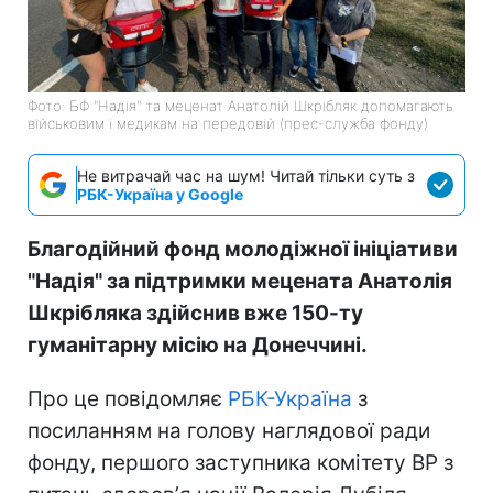
Фото: БФ "Надія" та меценат Анатолій Шкрібляк допомагають
військовим і медикам на передовій (прес-служба фонду)
Не витрачай час на шум! Читай тільки суть з
РБК-Україна у Google
Благодійний фонд молодіжної ініціативи
"Надія" за підтримки мецената Анатолія
Шкрібляка здійснив вже 150-ту
гуманітарну місію на Донеччині.
Про це повідомляє
РБК-Україна
з
посиланням на голову наглядової ради
фонду, першого заступника комітету ВР з