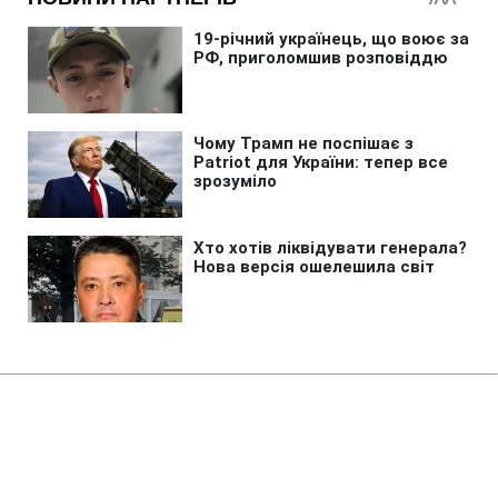
Головна
»
Новини
»
У світі
Трамп різко відреагував на
чутки про конфлікт з Гегсетом