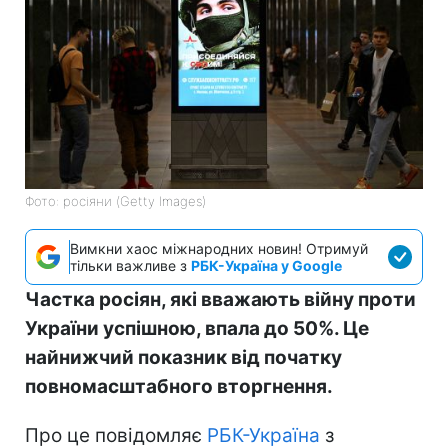
Фото: росіяни (Getty Images)
Вимкни хаос міжнародних новин! Отримуй
тільки важливе з
РБК-Україна у Google
Частка росіян, які вважають війну проти
України успішною, впала до 50%. Це
найнижчий показник від початку
повномасштабного вторгнення.
Про це повідомляє
РБК-Україна
з