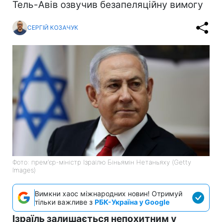
Тель-Авів озвучив безапеляційну вимогу
СЕРГІЙ КОЗАЧУК
Фото: прем'єр-міністр Ізраїлю Біньямін Нетаньяху (Getty
Images)
Вимкни хаос міжнародних новин! Отримуй
тільки важливе з
РБК-Україна у Google
Ізраїль залишається непохитним у