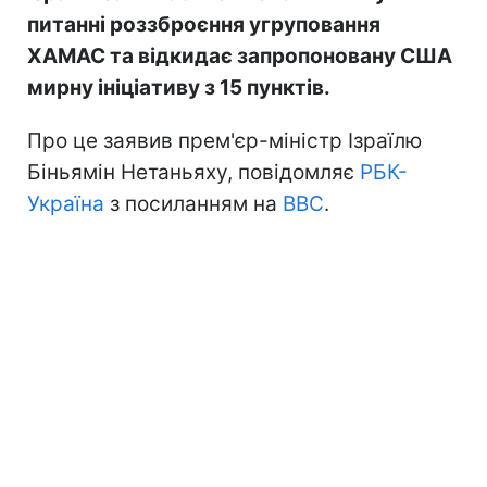
питанні роззброєння угруповання
ХАМАС та відкидає запропоновану США
мирну ініціативу з 15 пунктів.
Про це заявив прем'єр-міністр Ізраїлю
Біньямін Нетаньяху, повідомляє
РБК-
Україна
з посиланням на
BBC
.