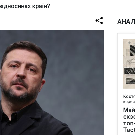
відносинах країн?
АНАЛ
Кост
корес
Май
екз
топ
Tact