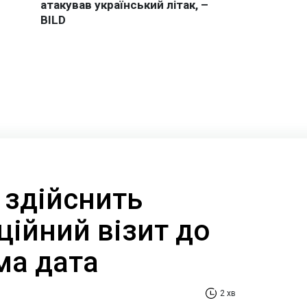
 здійснить
ційний візит до
ома дата
2 хв