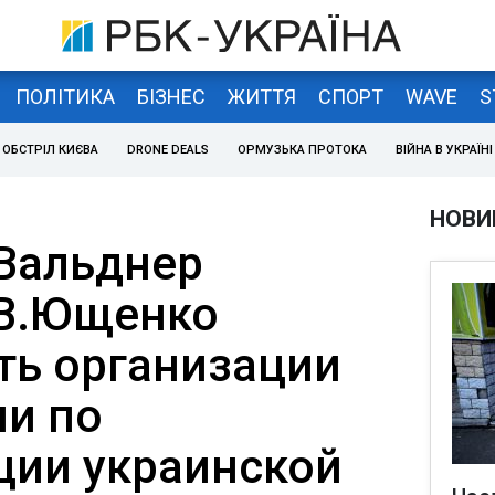
ПОЛІТИКА
БІЗНЕС
ЖИТТЯ
СПОРТ
WAVE
S
ОБСТРІЛ КИЄВА
DRONE DEALS
ОРМУЗЬКА ПРОТОКА
ВІЙНА В УКРАЇНІ
НОВИ
Вальднер
 В.Ющенко
ь организации
и по
ции украинской