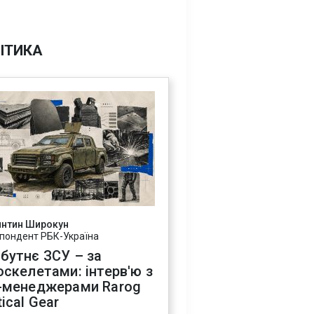
ІТИКА
янтин Широкун
пондент РБК-Україна
бутнє ЗСУ – за
оскелетами: інтерв'ю з
-менеджерами Rarog
ical Gear