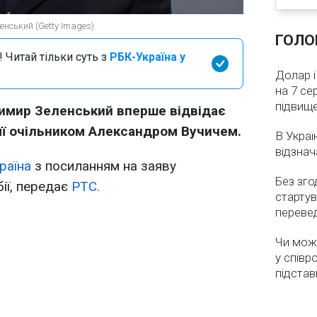
нський (Getty Images)
ГОЛО
 Читай тільки суть з
РБК-Україна у
Долар і
на 7 се
підвищ
имир Зеленський вперше відвідає
 її очільником Александром Вучичем.
В Украї
відзнач
раїна
з посиланням на заяву
Без зго
ії, передає
РТС.
стартув
перевед
Чи мож
у співр
підстав