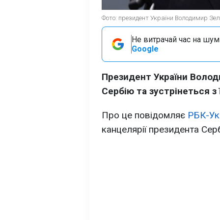
Фото: президент України Володимир Зеле
Не витрачай час на шум!
Google
Президент України Волод
Сербію та зустрінеться з
Про це повідомляє
РБК-Ук
канцелярії президента Серб