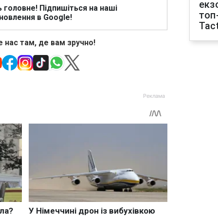
екз
ь головне! Підпишіться на наші
топ
новлення в Google!
Tact
 нас там, де вам зручно!