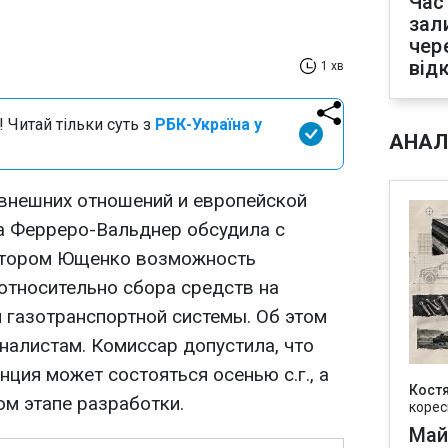
Час
зал
чер
від
1 хв
 Читай тільки суть з
РБК-Україна у
АНАЛ
внешних отношений и европейской
а Ферреро-Вальднер обсудила с
ктором Ющенко возможность
относительно сбора средств на
 газотранспортной системы. Об этом
налистам. Комиссар допустила, что
ция может состояться осенью с.г., а
Кост
ом этапе разработки.
корес
Май