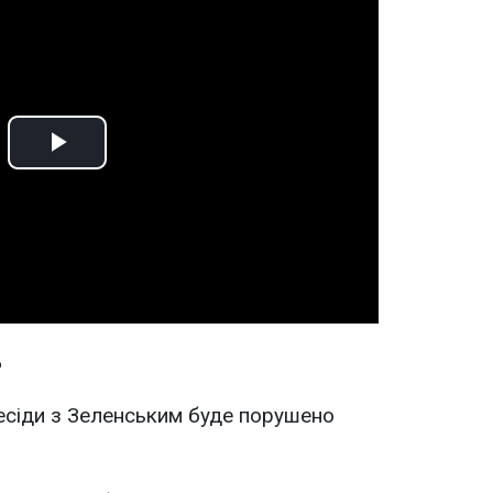
Play
Video
ь
бесіди з Зеленським буде порушено