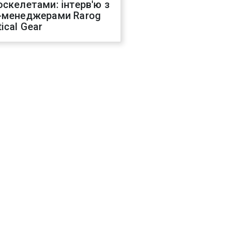
оскелетами: інтерв'ю з
-менеджерами Rarog
ical Gear