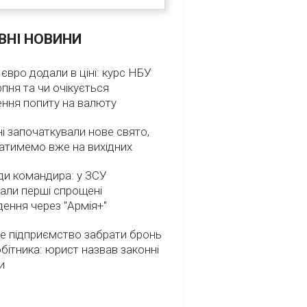
ВНІ НОВИНИ
 євро додали в ціні: курс НБУ
рпня та чи очікується
ення попиту на валюту
ні започаткували нове свято,
атимемо вже на вихідних
ди командира: у ЗСУ
али перші спрощені
ення через "Армія+"
е підприємство забрати бронь
обітника: юрист назвав законні
и