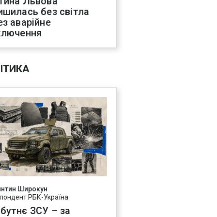
тина Львова
ишилась без світла
ез аварійне
ключення
ІТИКА
янтин Широкун
пондент РБК-Україна
бутнє ЗСУ – за