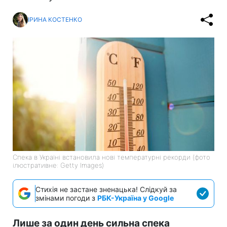
ІРИНА КОСТЕНКО
Спека в Україні встановила нові температурні рекорди (фото
ілюстративне: Getty Images)
Стихія не застане зненацька! Слідкуй за
змінами погоди з
РБК-Україна у Google
Лише за один день сильна спека