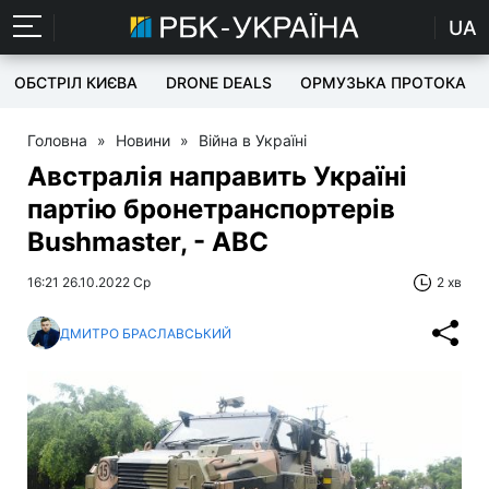
UA
ОБСТРІЛ КИЄВА
DRONE DEALS
ОРМУЗЬКА ПРОТОКА
Головна
»
Новини
»
Війна в Україні
Австралія направить Україні
партію бронетранспортерів
Bushmaster, - ABC
16:21 26.10.2022 Ср
2 хв
ДМИТРО БРАСЛАВСЬКИЙ