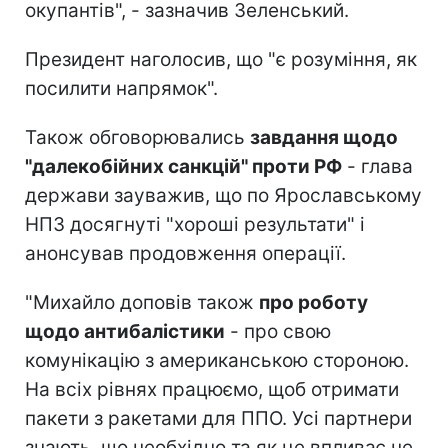
окупантів", - зазначив Зеленський.
Президент наголосив, що "є розуміння, як
посилити напрямок".
Також обговорювались
завдання щодо
"далекобійних санкцій" проти РФ
- глава
держави зауважив, що по Ярославському
НПЗ досягнуті "хороші результати" і
анонсував продовження операції.
"Михайло доповів також
про роботу
щодо антибалістики
- про свою
комунікацію з американською стороною.
На всіх рівнях працюємо, щоб отримати
пакети з ракетами для ППО. Усі партнери
знають, що необхідно та як це впливає не