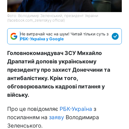
Фото: Володимир Зеленський, президент України
(facebook.com_zelenskyy.official)
Не витрачай час на шум! Читай тільки суть з
РБК-Україна у Google
Головнокомандувач ЗСУ Михайло
Драпатий доповів українському
президенту про захист Донеччини та
антибалістику. Крім того,
обговорювались кадрові питання у
війську.
Про це повідомляє
РБК-Україна
з
посиланням на
заяву
Володимира
Зеленського.