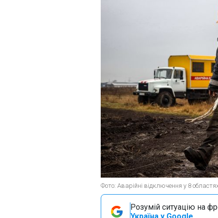
Фото: Аварійні відключення у 8 областях
Розумій ситуацію на фро
Україна у Google