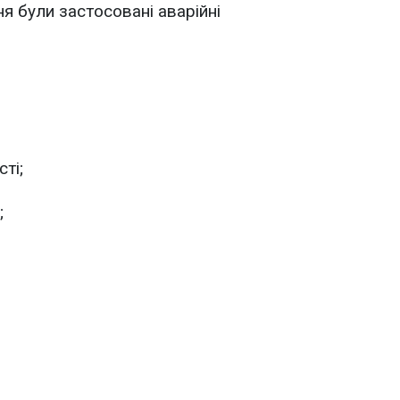
я були застосовані аварійні
ті;
;