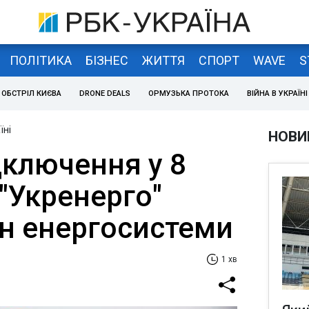
ПОЛІТИКА
БІЗНЕС
ЖИТТЯ
СПОРТ
WAVE
S
ОБСТРІЛ КИЄВА
DRONE DEALS
ОРМУЗЬКА ПРОТОКА
ВІЙНА В УКРАЇНІ
їні
НОВИ
дключення у 8
 "Укренерго"
ан енергосистеми
1 хв