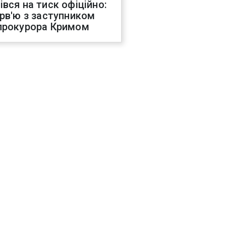
івся на тиск офіційно:
ерв'ю з заступником
прокурора Кримом