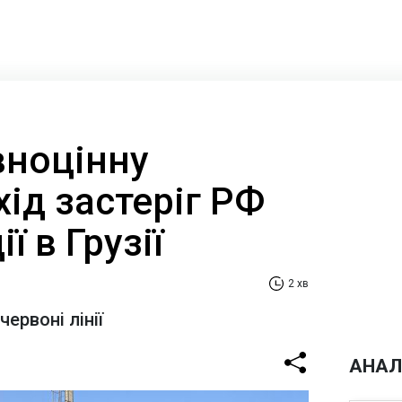
вноцінну
хід застеріг РФ
ї в Грузії
2 хв
ервоні лінії
АНАЛ