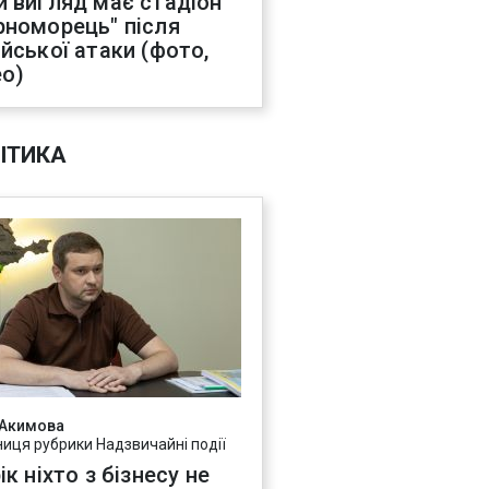
й вигляд має стадіон
рноморець" після
ійської атаки (фото,
ео)
ІТИКА
 Акимова
ниця рубрики Надзвичайні події
ік ніхто з бізнесу не