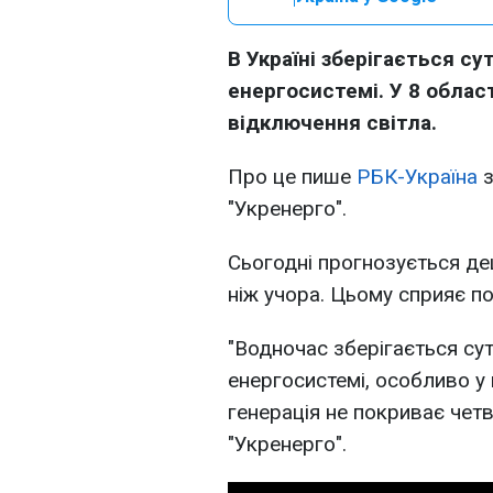
В Україні зберігається с
енергосистемі. У 8 облас
відключення світла.
Про це пише
РБК-Україна
з
"Укренерго".
Сьогодні прогнозується де
ніж учора. Цьому сприяє по
"Водночас зберігається су
енергосистемі, особливо у 
генерація не покриває четв
"Укренерго".