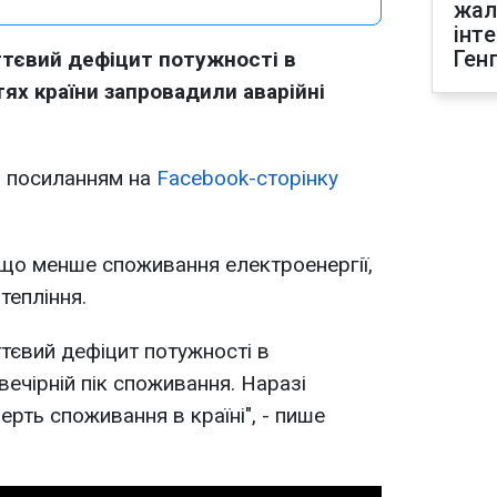
жал
інт
Ген
уттєвий дефіцит потужності в
тях країни запровадили аварійні
 посиланням на
Facebook-сторінку
що менше споживання електроенергії,
тепління.
ттєвий дефіцит потужності в
вечірній пік споживання. Наразі
ерть споживання в країні", - пише