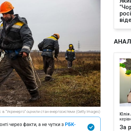
Яки
"Чо
рос
від
АНАЛ
: в "Укренерго" оцінили стан енергосистеми (Getty Images)
Юлія
керів
нті через факти, а не чутки з
РБК-
За р