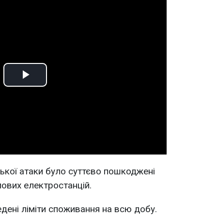
Play
Video
ської атаки було суттєво пошкоджені
лових електростанцій.
дені ліміти споживання на всю добу.