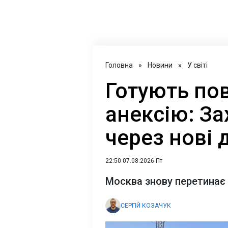
Головна
»
Новини
»
У світі
Готують по
анексію: За
через нові ді
22:50 07.08.2026 Пт
Москва знову перетинає ч
СЕРГІЙ КОЗАЧУК