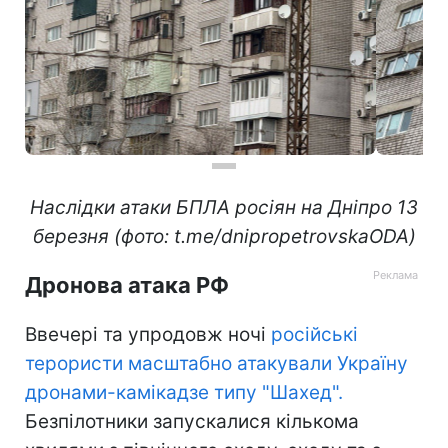
Наслідки атаки БПЛА росіян на Дніпро 13
березня (фото: t.me/dnipropetrovskaODA)
Дронова атака РФ
Ввечері та упродовж ночі
російські
терористи масштабно атакували Україну
дронами-камікадзе типу "Шахед".
Безпілотники запускалися кількома