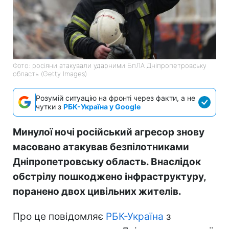
Фото: росіяни атакували ударними БпЛА Дніпропетровську
область (Getty Images)
Розумій ситуацію на фронті через факти, а не
чутки з
РБК-Україна у Google
Минулої ночі російський агресор знову
масовано атакував безпілотниками
Дніпропетровську область. Внаслідок
обстрілу пошкоджено інфраструктуру,
поранено двох цивільних жителів.
Про це повідомляє
РБК-Україна
з