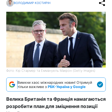
ВОЛОДИМИР КОСТИРІН
Фото: Кір Стармер та Еммануель Макрон (Getty Images)
Вимкни хаос міжнародних новин! Отримуй
тільки важливе з
РБК-Україна у Google
Велика Британія та Франція намагаються
розробити план для зміцнення позиції