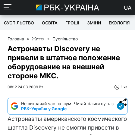
UA
СУСПІЛЬСТВО
ОСВІТА
ГРОШІ
ЗМІНИ
ЕКОЛОГІЯ
Головна
»
Життя
»
Суспільство
Астронавты Discovery не
привели в штатное положение
оборудование на внешней
стороне МКС.
08:12 24.03.2009 Вт
1 хв
Не витрачай час на шум! Читай тільки суть з
РБК-Україна у Google
Астронавты американского космического
шаттла Discovery не смогли привести в