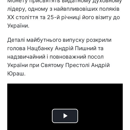
Монету присвятять видатному духовному
лідеру, одному з найвпливовіших поляків
ХХ століття та 25-й річниці його візиту до
України.
Деталі майбутнього випуску розкрили
голова Нацбанку Андрій Пишний та
надзвичайний і повноважний посол
України при Святому Престолі Андрій
Юраш.
Play