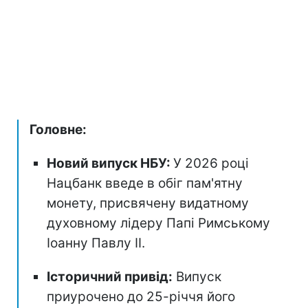
Головне:
Новий випуск НБУ:
У 2026 році
Нацбанк введе в обіг пам'ятну
монету, присвячену видатному
духовному лідеру Папі Римському
Іоанну Павлу II.
Історичний привід:
Випуск
приурочено до 25-річчя його