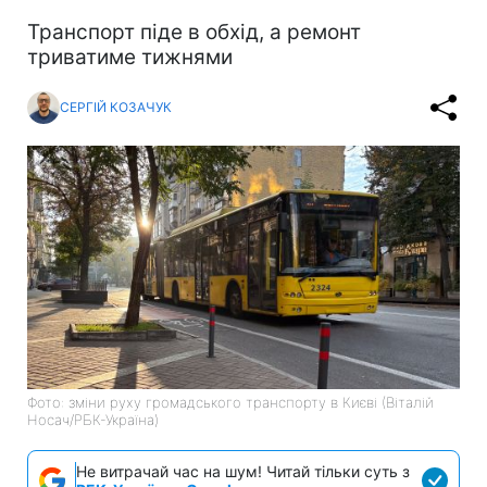
Транспорт піде в обхід, а ремонт
триватиме тижнями
СЕРГІЙ КОЗАЧУК
Фото: зміни руху громадського транспорту в Києві (Віталій
Носач/РБК-Україна)
Не витрачай час на шум! Читай тільки суть з