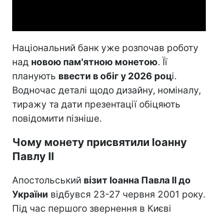
Video
Національний банк уже розпочав роботу
над
новою пам'ятною монетою
. Її
планують
ввести в обіг у 2026 роц
і.
Водночас деталі щодо дизайну, номіналу,
тиражу та дати презентації обіцяють
повідомити пізніше.
Чому монету присвятили Іоанну
Павлу II
Апостольський
візит Іоанна Павла II до
України
відбувся 23-27 червня 2001 року.
Під час першого звернення в Києві