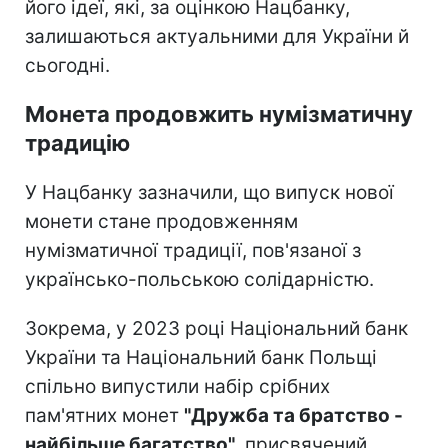
його ідеї, які, за оцінкою Нацбанку,
залишаються актуальними для України й
сьогодні.
Монета продовжить нумізматичну
традицію
У Нацбанку зазначили, що випуск нової
монети стане продовженням
нумізматичної традиції, пов'язаної з
українсько-польською солідарністю.
Зокрема, у 2023 році Національний банк
України та Національний банк Польщі
спільно випустили набір срібних
пам'ятних монет
"Дружба та братство -
найбільше багатство"
, присвячений