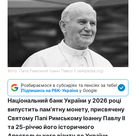
Фото: Папа Римський Іоанн Павло II (wikipedia.org)
Розбираємося в субсидіях та пенсіях за тебе!
Підпишись на РБК-Україна
у Google
Національний банк України у 2026 році
випустить пам'ятну монету, присвячену
Святому Папі Римському Іоанну Павлу II
та 25-річчю його історичного
Апостольського візиту до України.