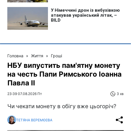
Головна
»
Життя
»
Гроші
НБУ випустить пам'ятну монету
на честь Папи Римського Іоанна
Павла II
23:39 07.08.2026 Пт
3 хв
Чи чекати монету в обігу вже цьогоріч?
ТЕТЯНА ВЕРЕМЄЄВА