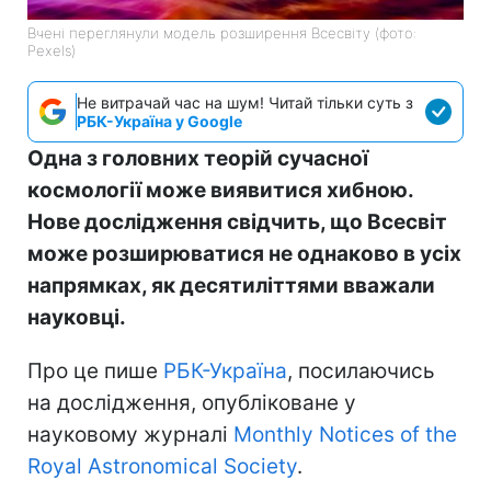
Вчені переглянули модель розширення Всесвіту (фото:
Pexels)
Не витрачай час на шум! Читай тільки суть з
РБК-Україна у Google
Одна з головних теорій сучасної
космології може виявитися хибною.
Нове дослідження свідчить, що Всесвіт
може розширюватися не однаково в усіх
напрямках, як десятиліттями вважали
науковці.
Про це пише
РБК-Україна
, посилаючись
на дослідження, опубліковане у
науковому журналі
Monthly Notices of the
Royal Astronomical Society
.