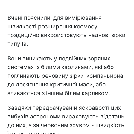
Вчені пояснили: для вимірювання
швидкості розширення космосу
традиційно використовують наднові зірки
типу Ia.
Вони виникають у подвійних зоряних
системах із білими карликами, які або
поглинають речовину зірки-компаньйона
до досягнення критичної маси, або
зливаються з іншим білим карликом.
Завдяки передбачуваній яскравості цих
вибухів астрономи вираховують відстань
до них, а за червоним зсувом - швидкість
їхнього віддалення.