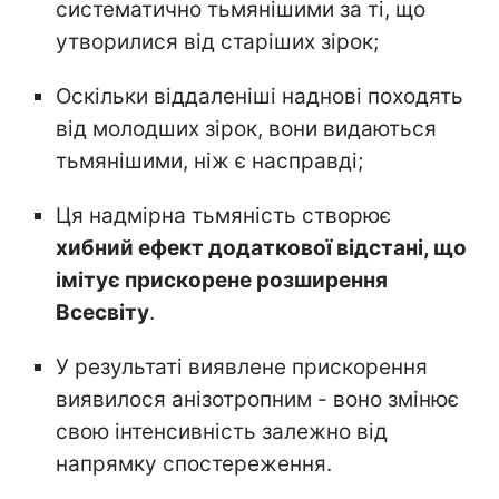
систематично тьмянішими за ті, що
утворилися від старіших зірок;
Оскільки віддаленіші наднові походять
від молодших зірок, вони видаються
тьмянішими, ніж є насправді;
Ця надмірна тьмяність створює
хибний ефект додаткової відстані, що
імітує прискорене розширення
Всесвіту
.
У результаті виявлене прискорення
виявилося анізотропним - воно змінює
свою інтенсивність залежно від
напрямку спостереження.