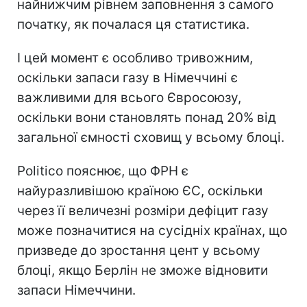
найнижчим рівнем заповнення з самого
початку, як почалася ця статистика.
І цей момент є особливо тривожним,
оскільки запаси газу в Німеччині є
важливими для всього Євросоюзу,
оскільки вони становлять понад 20% від
загальної ємності сховищ у всьому блоці.
Politico пояснює, що ФРН є
найуразливішою країною ЄС, оскільки
через її величезні розміри дефіцит газу
може позначитися на сусідніх країнах, що
призведе до зростання цент у всьому
блоці, якщо Берлін не зможе відновити
запаси Німеччини.