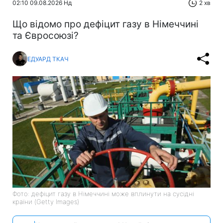
02:10 09.08.2026 Нд
2 хв
Що відомо про дефіцит газу в Німеччині
та Євросоюзі?
ЕДУАРД ТКАЧ
Фото: дефіцит газу в Німеччині може вплинути на сусідні
країни (Getty Images)