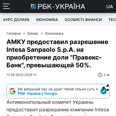
UA
КУРС ДОЛАРА
ЕКОНОМІКА
ОСОБИСТІ ФІНАНСИ
TEC
Головна
»
Бізнес
»
Економіка
АМКУ предоставил разрешение
Intesa Sanpaolo S.p.A. на
приобретение доли "Правекс-
Банк", превышающей 50%.
13:26 28.02.2008 Чт
2 хв
Не витрачай час на шум! Читай тільки суть з
РБК-Україна у Google
Антимонопольный комитет Украины
предоставил разрешение компании Intesa