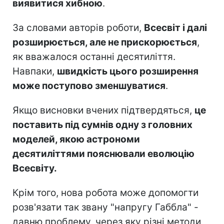
виявитися хибною
.
За словами авторів роботи,
Всесвіт і далі
розширюється, але не прискорюється
,
як вважалося останні десятиліття.
Навпаки,
швидкість цього розширення
може поступово зменшуватися
.
Якщо висновки вчених підтвердяться,
це
поставить під сумнів одну з головних
моделей, якою астрономи
десятиліттями пояснювали еволюцію
Всесвіту.
Крім того, нова робота може допомогти
розв'язати так звану "напругу Габбла" -
давню проблему, через яку різні методи