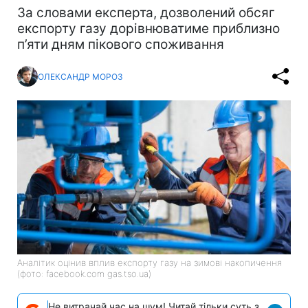
За словами експерта, дозволений обсяг
експорту газу дорівнюватиме приблизно
п’яти дням пікового споживання
ОЛЕКСАНДР МОРОЗ
Аналітик оцінив вплив експорту газу на зимові накопичення
(фото: facebook.com gas.tso.ua)
Не витрачай час на шум! Читай тільки суть з