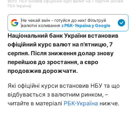
Фото: НБУ оновив офіційний курс валют на 7 серпня (колаж
РБК-Україна)
Не чекай змін - готуйся до них! Фільтруй
валютні коливання
з РБК-Україна у Google
Національний банк України встановив
офіційний курс валют на п’ятницю, 7
серпня. Після зниження долар знову
перейшов до зростання, а євро
продовжив дорожчати.
Які офіційні курси встановив НБУ та що
відбувається з валютним ринком, –
читайте в матеріалі
РБК-Україна
нижче.