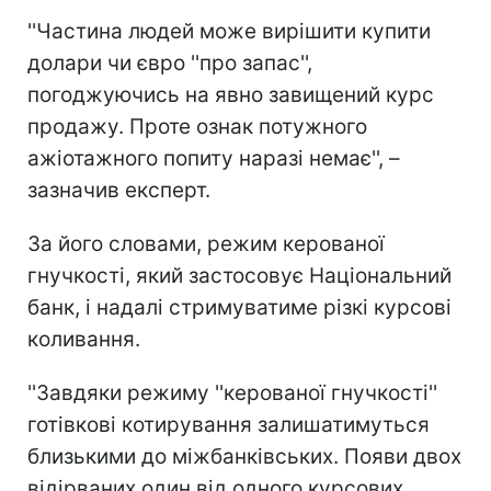
''Частина людей може вирішити купити
долари чи євро ''про запас'',
погоджуючись на явно завищений курс
продажу. Проте ознак потужного
ажіотажного попиту наразі немає'', –
зазначив експерт.
За його словами, режим керованої
гнучкості, який застосовує Національний
банк, і надалі стримуватиме різкі курсові
коливання.
''Завдяки режиму ''керованої гнучкості''
готівкові котирування залишатимуться
близькими до міжбанківських. Появи двох
відірваних один від одного курсових