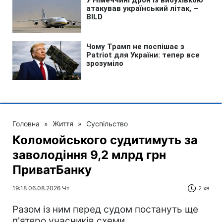
Головна
»
Життя
»
Суспільство
Коломойського судитимуть за
заволодіння 9,2 млрд грн
ПриватБанку
19:18 06.08.2026 Чт
2 хв
Разом із ним перед судом постануть ще
п'ятеро учасників схеми