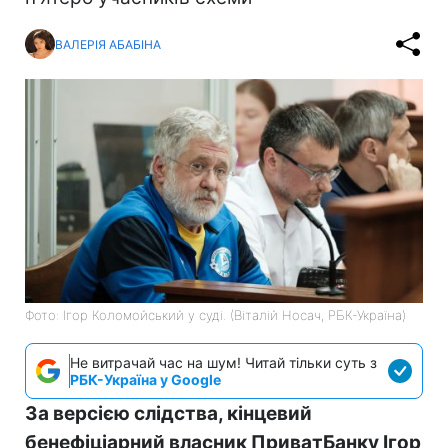
ВАЛЕРІЯ АБАБІНА
Фото: Ігор Коломойський у суді. (Віталій Носач, РБК-Україна)
Не витрачай час на шум! Читай тільки суть з
РБК-Україна у Google
За версією слідства, кінцевий
бенефіціарний власник ПриватБанку Ігор