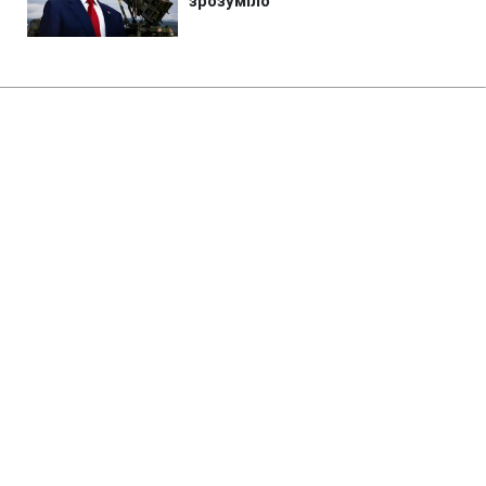
Головна
»
Життя
»
Суспільство
Спека шаленіє: в Україні
зафіксували понад 20 нових
температурних рекордів (карта)
18:45 06.08.2026 Чт
3 хв
В яких містах стовпчики термометрів
"злетіли" найбільше?
ІРИНА КОСТЕНКО