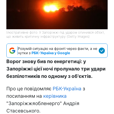
Ілюстративне фото: У Запоріжжі під ударом опинився об'єкт,
що живить критичну інфраструктуру (Getty Images)
Розумій ситуацію на фронті через факти, а не
чутки з
РБК-Україна у Google
Ворог знову бив по енергетиці: у
Запоріжжі цієї ночі пролунало три удари
безпілотників по одному з об'єктів.
Про це повідомляє
РБК-Україна
з
посиланням на
керівника
"Запоріжжяобленерго" Андрія
Стасевського.