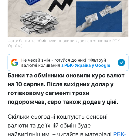
Фото: банки та обмінники оновили курс валют (колаж РБК-
Україна)
Не чекай змін - готуйся до них! Фільтруй
валютні коливання
з РБК-Україна у Google
Банки та обмінники оновили курс валют
на 10 серпня. Після вихідних долар у
готівковому сегменті трохи
подорожчав, євро також додав у ціні.
Скільки сьогодні коштують основні
валюти та де їхній обмін буде
найвигіднішим, – читайте в матеріалі
РБК-