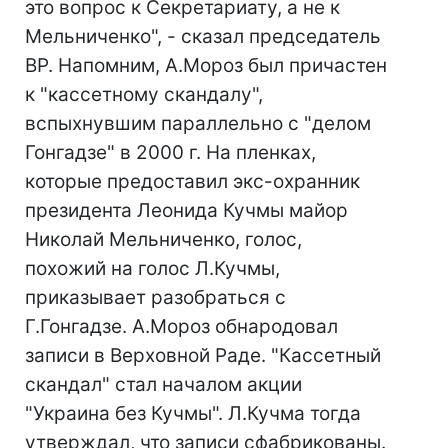
это вопрос к Секретариату, а не к
Мельниченко", - сказал председатель
ВР. Напомним, А.Мороз был причастен
к "кассетному скандалу",
вспыхнувшим параллельно с "делом
Гонгадзе" в 2000 г. На пленках,
которые предоставил экс-охранник
президента Леонида Кучмы майор
Николай Мельниченко, голос,
похожий на голос Л.Кучмы,
приказывает разобраться с
Г.Гонгадзе. А.Мороз обнародовал
записи в Верховной Раде. "Кассетный
скандал" стал началом акции
"Украина без Кучмы". Л.Кучма тогда
утверждал, что записи сфабрикованы.