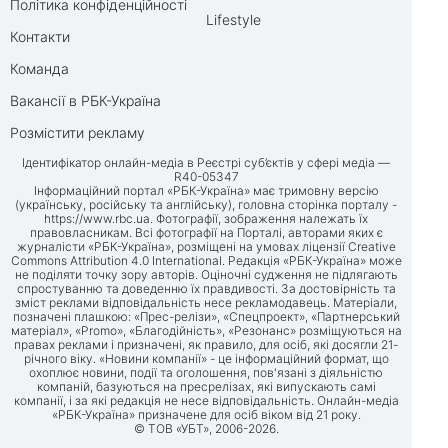
Політика конфіденційності
Lifestyle
Контакти
Команда
Вакансії в РБК-Україна
Розмістити рекламу
Ідентифікатор онлайн-медіа в Реєстрі суб’єктів у сфері медіа —
R40-05347
Інформаційний портал «РБК-Україна» має тримовну версію
(українську, російську та англійську), головна сторінка порталу -
https://www.rbc.ua
. Фотографії, зображення належать їх
правовласникам. Всі фотографії на Порталі, авторами яких є
журналісти «РБК-Україна», розміщені на умовах ліцензії Creative
Commons Attribution 4.0 International. Редакція «РБК-Україна» може
не поділяти точку зору авторів. Оціночні судження не підлягають
спростуванню та доведенню їх правдивості. За достовірність та
зміст реклами відповідальність несе рекламодавець. Матеріали,
позначені плашкою: «Прес-релізи», «Спецпроект», «Партнерський
матеріал», «Promo», «Благодійність», «Резонанс» розміщуються на
правах реклами і призначені, як правило, для осіб, які досягли 21-
річного віку. «Новини компанії» - це інформаційний формат, що
охоплює новини, події та оголошення, пов'язані з діяльністю
компаній, базуються на пресрелізах, які випускають самі
компанії, і за які редакція не несе відповідальність. Онлайн-медіа
«РБК-Україна» призначене для осіб віком від 21 року.
© ТОВ «УБТ», 2006-2026.