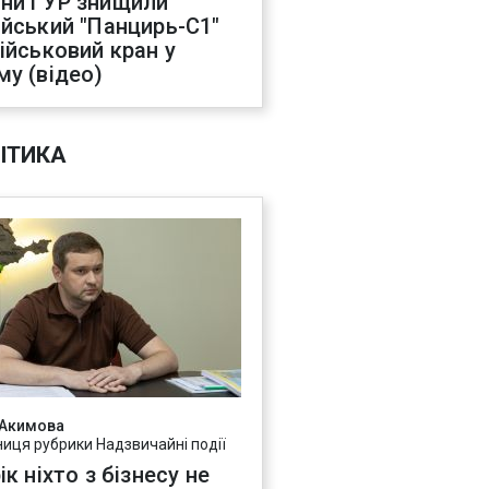
ни ГУР знищили
ійський "Панцирь-С1"
військовий кран у
му (відео)
ІТИКА
 Акимова
ниця рубрики Надзвичайні події
ік ніхто з бізнесу не