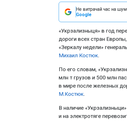
Не витрачай час на шум!
Google
«Укрзализныця» в год пер
дороги всех стран Европы,
«Зеркалу недели» генерал
Михаил Костюк
.
По его словам, «Укрзализ
млн т грузов и 500 млн па
в мире после железных дор
М.Костюк
.
В наличие «Укрзализныци»
и на электротяге перевози