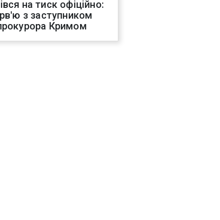
івся на тиск офіційно:
ерв'ю з заступником
прокурора Кримом