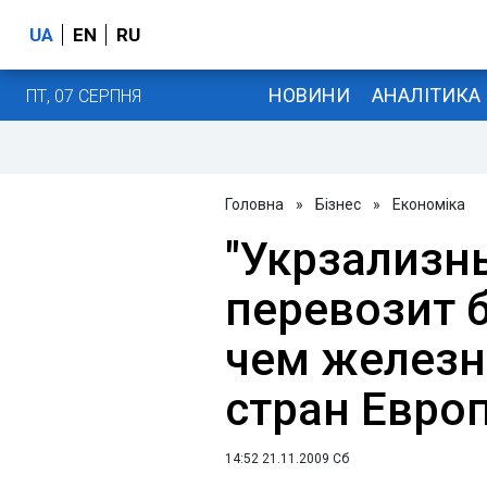
UA
EN
RU
НОВИНИ
АНАЛІТИКА
ПТ, 07 СЕРПНЯ
Головна
»
Бізнес
»
Економіка
"Укрзализны
перевозит 
чем железн
стран Европ
14:52 21.11.2009 Сб