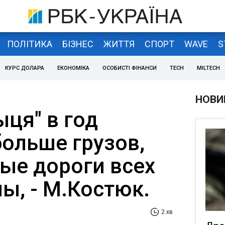
ПОЛІТИКА
БІЗНЕС
ЖИТТЯ
СПОРТ
WAVE
S
КУРС ДОЛАРА
ЕКОНОМІКА
ОСОБИСТІ ФІНАНСИ
TECH
MILTECH
НОВИ
ця" в год
больше грузов,
ые дороги всех
ы, - М.Костюк.
2 хв