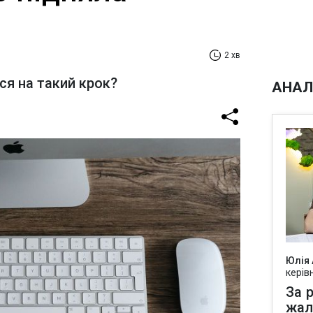
2 хв
ся на такий крок?
АНАЛ
Юлія
керів
За р
жал