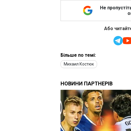
Не пропустіт
о
Або читайте
Більше по темі:
Михаил Костюк