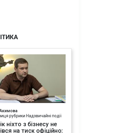
ІТИКА
 Акимова
ниця рубрики Надзвичайні події
ік ніхто з бізнесу не
івся на тиск офіційно: