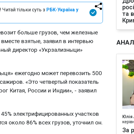
Дро
рос
 Читай тільки суть з
РБК-Україна у
та 
Кри
евозит больше грузов, чем железные
 вместе взятые, заявил в интервью
АНАЛ
ьный директор «Укрзализныци»
ныця» ежегодно может перевозить 500
ссажиров. «Это четвертый показатель
ог Китая, России и Индии», - заявил
 45% электрифицированных участков
Юлія
тся около 86% всех грузов, уточнил он.
керів
За р