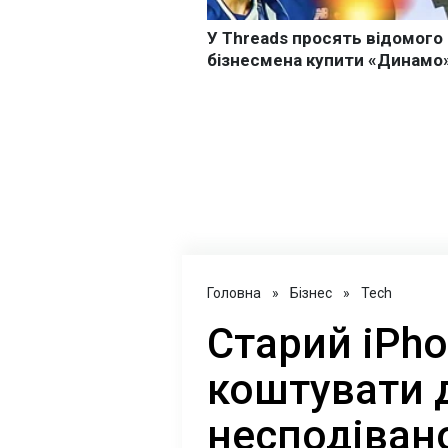
Головна
»
Бізнес
»
Tech
Старий iPh
коштувати 
несподіван