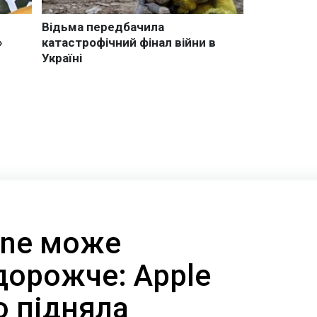
one може
дорожче: Apple
о підняла