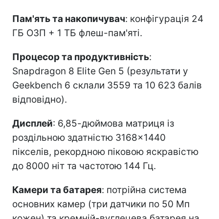
Пам'ять та накопичувач
: конфігурація 24
ГБ ОЗП + 1 ТБ флеш-пам'яті.
Процесор та продуктивність
:
Snapdragon 8 Elite Gen 5 (результати у
Geekbench 6 склали 3559 та 10 623 балів
відповідно).
Дисплей
: 6,85-дюймова матриця із
роздільною здатністю 3168×1440
пікселів, рекордною піковою яскравістю
до 8000 ніт та частотою 144 Гц.
Камери та батарея
: потрійна система
основних камер (три датчики по 50 Мп
кожен) та кремній-вуглецева батарея на