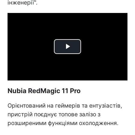
інженерії".
Play
Video
Nubia RedMagic 11 Pro
Орієнтований на геймерів та ентузіастів,
пристрій поєднує топове залізо з
розширеними функціями охолодження.