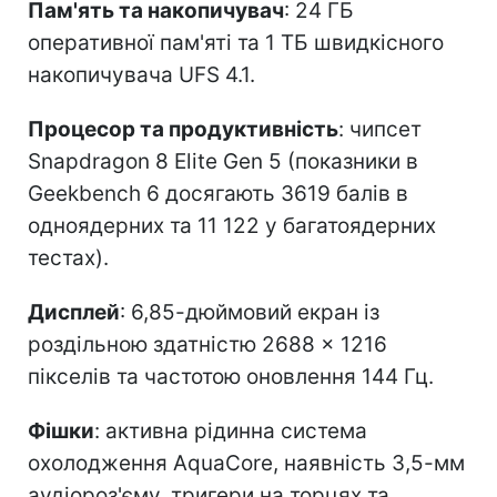
Пам'ять та накопичувач
: 24 ГБ
оперативної пам'яті та 1 ТБ швидкісного
накопичувача UFS 4.1.
Процесор та продуктивність
: чипсет
Snapdragon 8 Elite Gen 5 (показники в
Geekbench 6 досягають 3619 балів в
одноядерних та 11 122 у багатоядерних
тестах).
Дисплей
: 6,85-дюймовий екран із
роздільною здатністю 2688 × 1216
пікселів та частотою оновлення 144 Гц.
Фішки
: активна рідинна система
охолодження AquaCore, наявність 3,5-мм
аудіороз'єму, тригери на торцях та