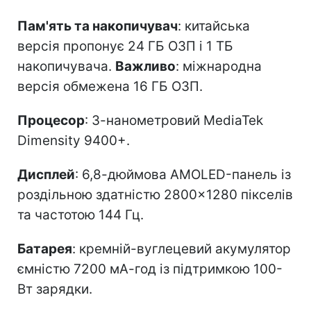
Пам'ять та накопичувач
: китайська
версія пропонує 24 ГБ ОЗП і 1 ТБ
накопичувача.
Важливо
: міжнародна
версія обмежена 16 ГБ ОЗП.
Процесор
: 3-нанометровий MediaTek
Dimensity 9400+.
Дисплей
: 6,8-дюймова AMOLED-панель із
роздільною здатністю 2800×1280 пікселів
та частотою 144 Гц.
Батарея
: кремній-вуглецевий акумулятор
ємністю 7200 мА-год із підтримкою 100-
Вт зарядки.