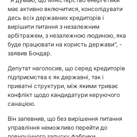
"Я думаю, що Міністерство енергетики
має активно включитися, консолідувати
десь всіх державних кредиторів і
вирішити питання з незалежним
арбітражем, з незалежною людиною, яка
буде працювати на користь держави", -
заявив Бондар.
Депутат наголосив, що серед кредиторів
підприємства є як державні, так і
приватні структури, між якими триває
конфлікт щодо кандидатури керуючого
санацією.
Він запевнив, що без вирішення питання
управління неможливо перейти до
повноцінного запуску фабрики.