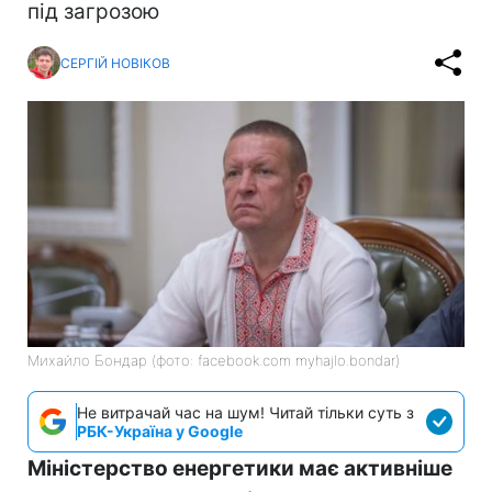
під загрозою
СЕРГІЙ НОВІКОВ
Михайло Бондар (фото: facebook.com myhajlo.bondar)
Не витрачай час на шум! Читай тільки суть з
РБК-Україна у Google
Міністерство енергетики має активніше