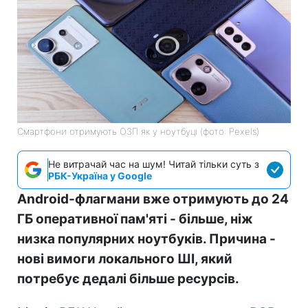
Смартфони отримують ОЗП як у ноутбуці (фото: Pexels)
Не витрачай час на шум! Читай тільки суть з
РБК-Україна у Google
Android-флагмани вже отримують до 24
ГБ оперативної пам'яті - більше, ніж
низка популярних ноутбуків. Причина -
нові вимоги локального ШІ, який
потребує дедалі більше ресурсів.