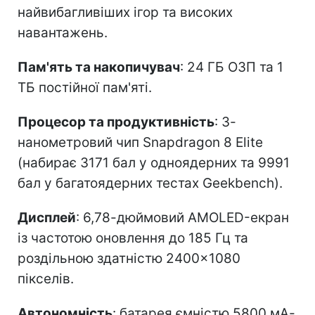
найвибагливіших ігор та високих
навантажень.
Пам'ять та накопичувач
: 24 ГБ ОЗП та 1
ТБ постійної пам'яті.
Процесор та продуктивність
: 3-
нанометровий чип Snapdragon 8 Elite
(набирає 3171 бал у одноядерних та 9991
бал у багатоядерних тестах Geekbench).
Дисплей
: 6,78-дюймовий AMOLED-екран
із частотою оновлення до 185 Гц та
роздільною здатністю 2400×1080
пікселів.
Автономність
: батарея ємністю 5800 мА-