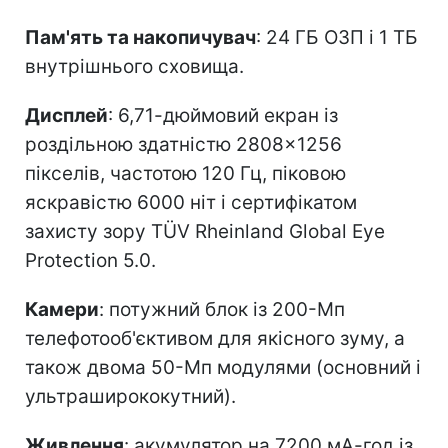
Пам'ять та накопичувач
: 24 ГБ ОЗП і 1 ТБ
внутрішнього сховища.
Дисплей
: 6,71-дюймовий екран із
роздільною здатністю 2808×1256
пікселів, частотою 120 Гц, піковою
яскравістю 6000 ніт і сертифікатом
захисту зору TÜV Rheinland Global Eye
Protection 5.0.
Камери
: потужний блок із 200-Мп
телефотооб'єктивом для якісного зуму, а
також двома 50-Мп модулями (основний і
ультраширококутний).
Живлення
: акумулятор на 7200 мА-год із