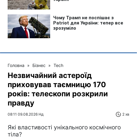
Головна
»
Бізнес
»
Tech
Незвичайний астероїд
приховував таємницю 170
років: телескопи розкрили
правду
08:11 09.08.2026 Нд
2 хв
Які властивості унікального космічного
тіла?