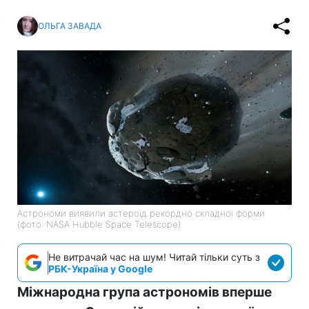
ОЛЬГА ЗАВАДА
Астрономи виявили астероїд рекордно складної форми
(фото: NASA Hubble Space Telescope)
Не витрачай час на шум! Читай тільки суть з
РБК-Україна у Google
Міжнародна група астрономів вперше