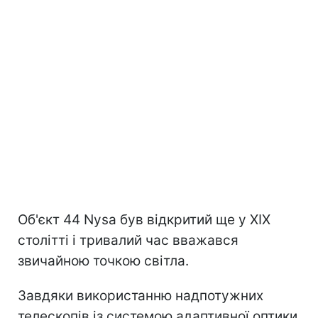
Об'єкт 44 Nysa був відкритий ще у XIX
столітті і тривалий час вважався
звичайною точкою світла.
Завдяки використанню надпотужних
телескопів із системою адаптивної оптики