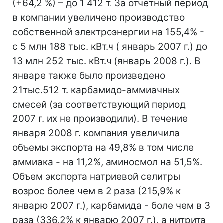
(+64,2 %) – до 1 412 т. За отчетный период
в компании увеличено производство
собственной электроэнергии на 155,4% -
с 5 млн 188 тыс. кВт.ч ( январь 2007 г.) до
13 млн 252 тыс. кВт.ч (январь 2008 г.). В
январе также было произведено
21тыс.512 т. карбамидо-аммиачных
смесей (за соответствующий период
2007 г. их не производили). В течение
января 2008 г. компания увеличила
объемы экспорта на 49,8% в том числе
аммиака - на 11,2%, аминосмол на 51,5%.
Объем экспорта натриевой селитры
возрос более чем в 2 раза (215,9% к
январю 2007 г.), карбамида - боле чем в 3
раза (336,2% к январю 2007 г.), а нитрита