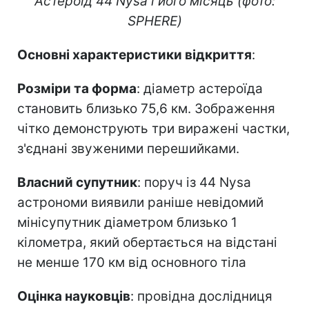
Астероїд 44 Nysa і його місяць (фото:
SPHERE)
Основні характеристики відкриття
:
Розміри та форма
: діаметр астероїда
становить близько 75,6 км. Зображення
чітко демонструють три виражені частки,
з'єднані звуженими перешийками.
Власний супутник
: поруч із 44 Nysa
астрономи виявили раніше невідомий
мінісупутник діаметром близько 1
кілометра, який обертається на відстані
не менше 170 км від основного тіла
Оцінка науковців
: провідна дослідниця