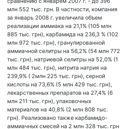
сравнению с январем 2007 г. - до 396
млн 552 тыс. грн. В частности, компания
за январь 2008 г. увеличила объем
реализации аммиака на 21,1% (105 млн
885 тыс. грн), карбамида на 236,3 % (102
млн 972 тыс. грн), гранулированной
аммиачной селитры на 56,2% (54 млн 772
тыс. грн), натриевой селитры на 52,0% (1
млн 484 тыс. грн), нитрита натрия на
239,9% ( 2млн 225 тыс. грн), серной
кислоты на 73,6% (5 млн 429 тыс. грн),
лекарственных препаратов на 27,4% (6
млн 211 тыс. грн), упаковочных
материалов на 40,8% (2 млн 808 тыс.
грн). Реализовано также карбамидо-
аммиачных смесей на 2 млн 328 тыс. грн