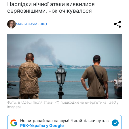
Наслідки нічної атаки виявилися
серйознішими, ніж очікувалося
МАРІЯ НАУМЕНКО
Фото: в Одесі після атаки РФ пошкоджена енергетика (Getty
Images)
Не витрачай час на шум! Читай тільки суть з
РБК-Україна у Google