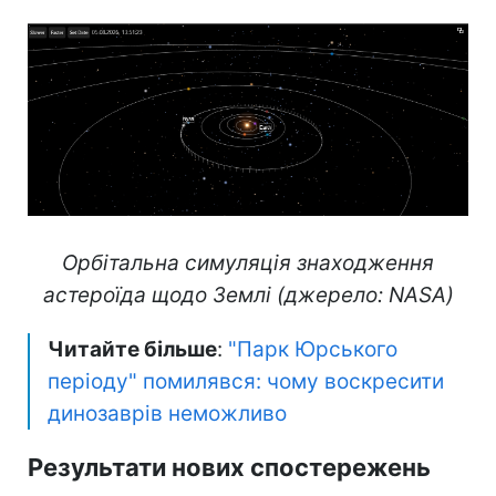
Орбітальна симуляція знаходження
астероїда щодо Землі (джерело: NASA)
Читайте більше
:
"Парк Юрського
періоду" помилявся: чому воскресити
динозаврів неможливо
Результати нових спостережень