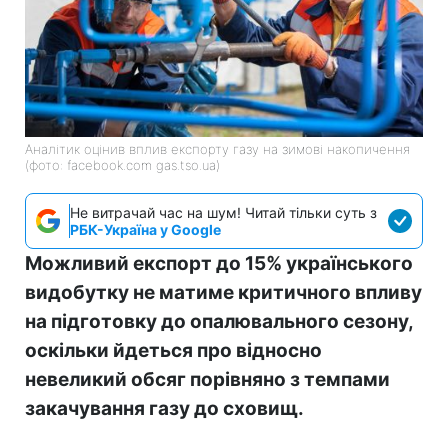
Аналітик оцінив вплив експорту газу на зимові накопичення
(фото: facebook.com gas.tso.ua)
Не витрачай час на шум! Читай тільки суть з
РБК-Україна у Google
Можливий експорт до 15% українського
видобутку не матиме критичного впливу
на підготовку до опалювального сезону,
оскільки йдеться про відносно
невеликий обсяг порівняно з темпами
закачування газу до сховищ.