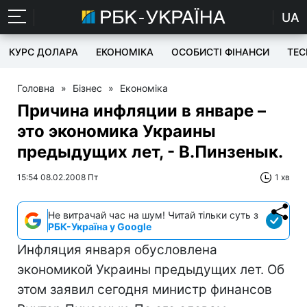
UA
КУРС ДОЛАРА
ЕКОНОМІКА
ОСОБИСТІ ФІНАНСИ
TEC
Головна
»
Бізнес
»
Економіка
Причина инфляции в январе –
это экономика Украины
предыдущих лет, - В.Пинзенык.
15:54 08.02.2008 Пт
1 хв
Не витрачай час на шум! Читай тільки суть з
РБК-Україна у Google
Инфляция января обусловлена
экономикой Украины предыдущих лет. Об
этом заявил сегодня министр финансов