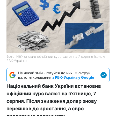
Фото: НБУ оновив офіційний курс валют на 7 серпня (колаж
РБК-Україна)
Не чекай змін - готуйся до них! Фільтруй
валютні коливання
з РБК-Україна у Google
Національний банк України встановив
офіційний курс валют на п’ятницю, 7
серпня. Після зниження долар знову
перейшов до зростання, а євро