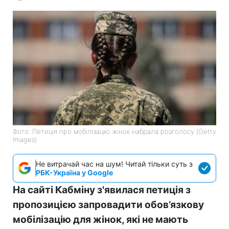
Фото: Петиція про мобілізацію жінок набрала розголосу (Getty
Images)
Не витрачай час на шум! Читай тільки суть з
РБК-Україна у Google
На сайті Кабміну з'явилася петиція з
пропозицією запровадити обов’язкову
мобілізацію для жінок, які не мають