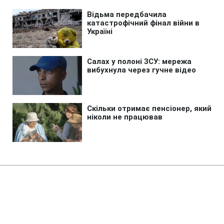
Головна
»
Бізнес
»
Tech
GTA 6 можуть запустити без
мультиплеєра: Rockstar