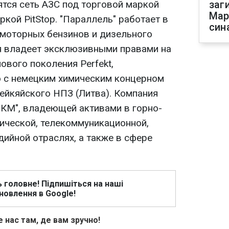
ятся сеть АЗС под торговой маркой
заг
Мар
ркой PitStop. "Параллель" работает в
син
моторных бензинов и дизельного
ия владеет эксклюзивными правами на
ового поколения Perfekt,
 с немецким химическим концерном
ейкяйского НПЗ (Литва). Компания
"СКМ", владеющей активами в горно-
тической, телекоммуникационной,
дийной отраслях, а также в сфере
ь головне! Підпишіться на наші
новлення в Google!
 нас там, де вам зручно!