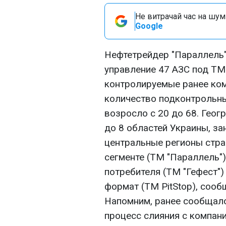
Не витрачай час на шум!
Google
Нефтетрейдер "Параллель"
управление 47 АЗС под ТМ 
контролируемые ранее комп
количество подконтрольны
возросло с 20 до 68. Геог
до 8 областей Украины, з
центральные регионы стра
сегменте (ТМ "Параллель"
потребителя (ТМ "Гефест")
формат (ТМ PitStop), сооб
Напомним, ранее сообщало
процесс слияния с компани