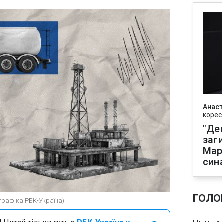
Анаст
корес
"Де
заг
Мар
син
ГОЛО
ографіка РБК-Україна)