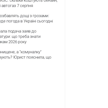
 АЗС: скільки коштують бензин,
і автогаз 7 серпня
озбавлять дощі з грозами:
де погода в Україні сьогодні
ала подача заяв до
атури: що треба знати
икам 2026 року
нищене, а "комуналку"
вують? Юрист пояснила, що