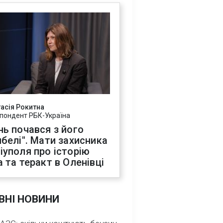
асія Рокитна
пондент РБК-Україна
нь почався з його
ибелі". Мати захисника
іуполя про історію
а та теракт в Оленівці
ВНІ НОВИНИ