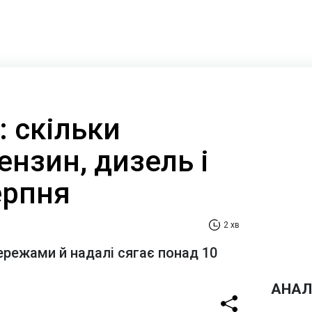
: скільки
нзин, дизель і
ерпня
2 хв
режами й надалі сягає понад 10
АНАЛ