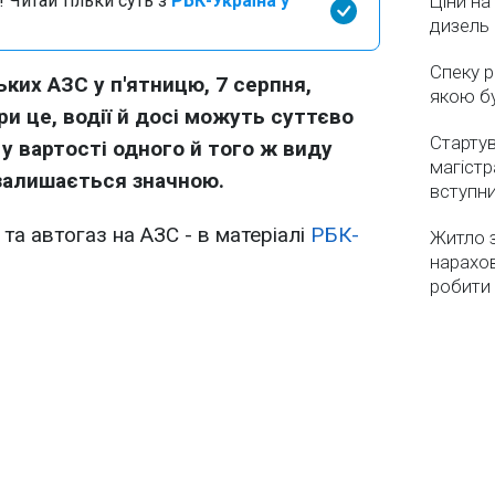
 Читай тільки суть з
РБК-Україна у
Ціни на
дизель 
Спеку р
ьких АЗС у п'ятницю, 7 серпня,
якою бу
ри це, водії й досі можуть суттєво
Стартув
у вартості одного й того ж виду
магістр
залишається значною.
вступн
та автогаз на АЗС - в матеріалі
РБК-
Житло з
нарахо
робити