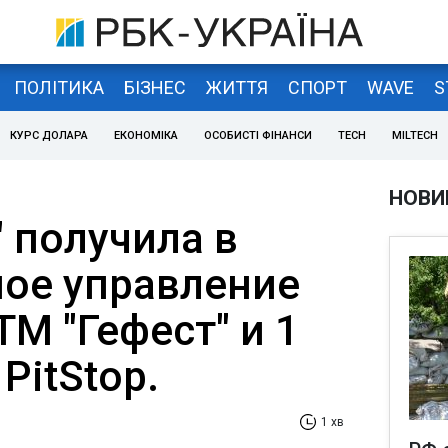
ПОЛІТИКА
БІЗНЕС
ЖИТТЯ
СПОРТ
WAVE
S
КУРС ДОЛАРА
ЕКОНОМІКА
ОСОБИСТІ ФІНАНСИ
TECH
MILTECH
НОВИ
 получила в
ое управление
ТМ "Гефест" и 1
PitStop.
1 хв