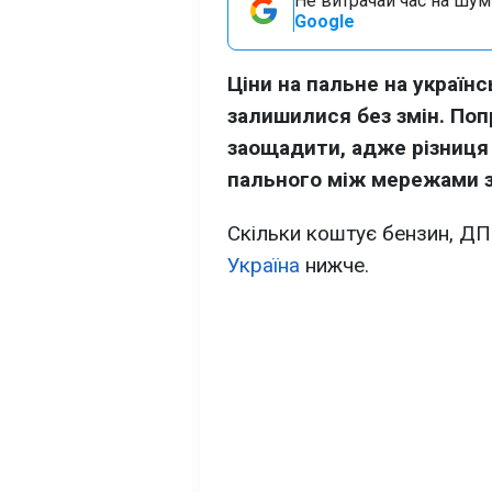
Не витрачай час на шум!
Google
Ціни на пальне на українс
залишилися без змін. Поп
заощадити, адже різниця 
пального між мережами 
Скільки коштує бензин, ДП 
Україна
нижче.