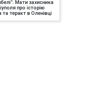
ибелі". Мати захисника
іуполя про історію
а та теракт в Оленівці