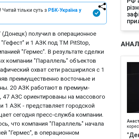
РФ 
різ
 Читай тільки суть з
РБК-Україна у
заф
при
 (Донецк) получил в операционное
"Гефест" и 1 АЗК под ТМ PitStop,
АНАЛ
анией "Гермес". В результате сделки
х компании "Параллель" объектов
рафический охват сети расширился с 1
аняв преимущественно восточные и
ны. 20 АЗК работают в премиум-
), 47 АЗС ориентированы на массового
 и 1 АЗК - представляет городской
щает сегодня пресс-служба компании.
Анаст
сь, что компания "Параллель" начала
корес
ей "Гермес", в операционном
"Де