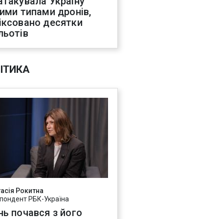
атакувала Україну
ними типами дронів,
іксовано десятки
льотів
ІТИКА
асія Рокитна
пондент РБК-Україна
нь почався з його