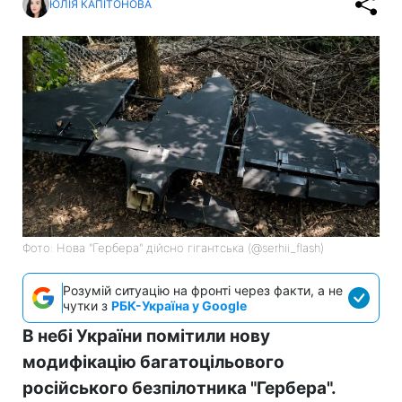
ЮЛІЯ КАПІТОНОВА
Фото: Нова "Гербера" дійсно гігантська (@serhii_flash)
Розумій ситуацію на фронті через факти, а не
чутки з
РБК-Україна у Google
В небі України помітили нову
модифікацію багатоцільового
російського безпілотника "Гербера".