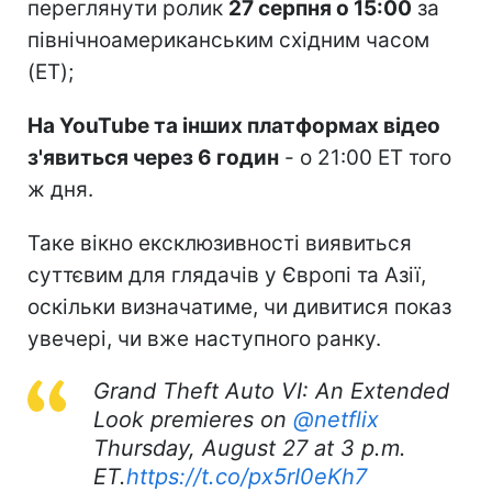
переглянути ролик
27 серпня о 15:00
за
північноамериканським східним часом
(ET);
На YouTube та інших платформах відео
з'явиться через 6 годин
- о 21:00 ET того
ж дня.
Таке вікно ексклюзивності виявиться
суттєвим для глядачів у Європі та Азії,
оскільки визначатиме, чи дивитися показ
увечері, чи вже наступного ранку.
Grand Theft Auto VI: An Extended
Look premieres on
@netflix
Thursday, August 27 at 3 p.m.
ET.
https://t.co/px5rI0eKh7