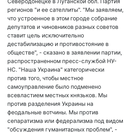
Северодонецке в Луганской обл. Партия
регионов "и ее сателлиты". "Мы заявляем,
что устроенное в этом городе собрание
депутатов и чиновников разных советов
ставит цель исключительно
дестабилизацию и противостояние в
обществе", - сказано в заявлении партии,
распространенном пресс-службой НУ-
НС. "Наша Украина" категорически
против того, чтобы местное
самоуправление было подменено
всевластием местных князьков. Мы
против разделения Украины на
феодальные вотчины. Мы против
сепаратизма или федерализма под видом
"обсуждения гуманитарных проблем", -