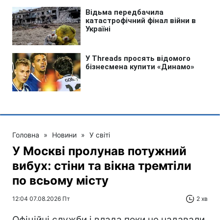
Головна
»
Новини
»
У світі
У Москві пролунав потужний
вибух: стіни та вікна тремтіли
по всьому місту
12:04 07.08.2026 Пт
2 хв
Офіційні служби і влада поки не надавали