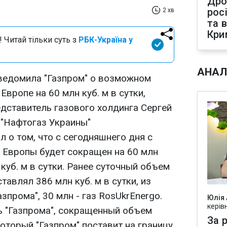
Дро
рос
2 хв
та 
Кри
 Читай тільки суть з
РБК-Україна у
АНАЛ
ведомила "Газпром" о возможном
вропе на 60 млн куб. м в сутки,
ставитель газового холдинга Сергей
 "Нафтогаз Украины"
 о том, что с сегодняшнего дня с
я Европы будет сокращен на 60 млн
н куб. м в сутки. Ранее суточный объем
тавлял 386 млн куб. м в сутки, из
азпрома", 30 млн - газ RosUkrEnergo.
Юлія
керів
ь "Газпрома", сокращенный объем
За р
который "Газпром" поставит на границу