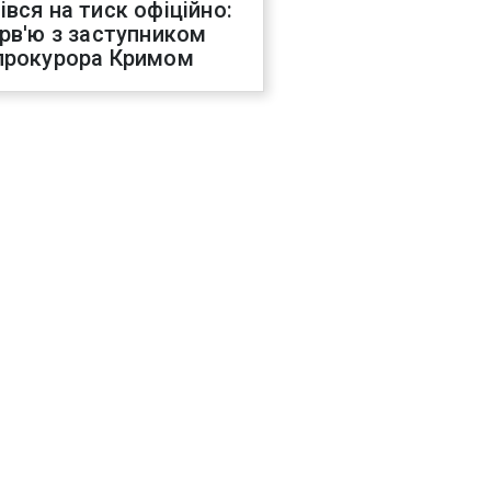
івся на тиск офіційно:
ерв'ю з заступником
прокурора Кримом