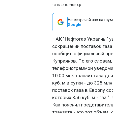
13:15 05.03.2008 Ср
Не витрачай час на шум!
Google
НАК "Нафтогаз Украины" у
сокращении поставок газа Е
сообщил официальный пред
Куприянов. По его словам,
телефонограммой уведомил
10:00 мск транзит газа дл
куб. м в сутки - до 325 мл
поставок газа в Европу сос
которых 356 куб. м - газ "Г
Как пояснил представител
транзита - это тот объем, 