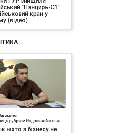
ни ГУР знищили
ійський "Панцирь-С1"
військовий кран у
му (відео)
ІТИКА
 Акимова
ниця рубрики Надзвичайні події
ік ніхто з бізнесу не