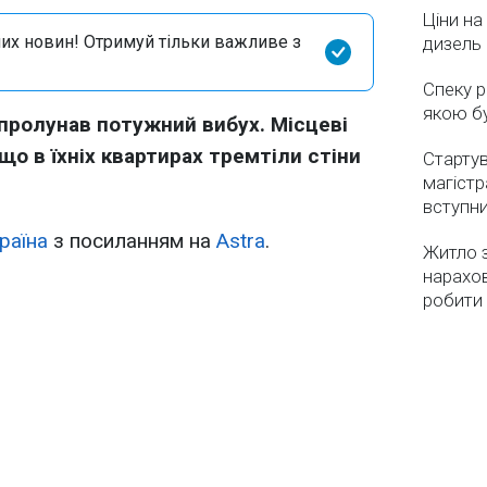
Ціни на
их новин! Отримуй тільки важливе з
дизель 
Спеку р
якою бу
 пролунав потужний вибух. Місцеві
о в їхніх квартирах тремтіли стіни
Стартув
магістр
вступн
раїна
з посиланням на
Astra
.
Житло з
нарахо
робити