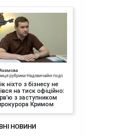
 Акимова
ниця рубрики Надзвичайні події
ік ніхто з бізнесу не
івся на тиск офіційно:
ерв'ю з заступником
прокурора Кримом
ВНІ НОВИНИ