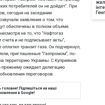
жал
ских потребителей он не дойдет". При
інт
Ген
ов, сегодня на заседании
звучали заявления о том, что
дут обеспечены в полном объеме.
"несмотря на то, что "Нафтогаз
 счета и не подписывает акты",
 оплатил транзит газа. Он подчеркнул,
ели, приглашенные "Газпромом", по-
на территорию Украины. С.Куприянов
по-прежнему ожидает делегацию
обновления переговоров.
ь головне! Підпишіться на наші
новлення в Google!
 нас там, де вам зручно!