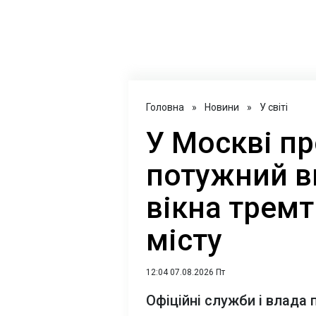
Головна
»
Новини
»
У світі
У Москві п
потужний ви
вікна тремт
місту
12:04 07.08.2026 Пт
Офіційні служби і влада