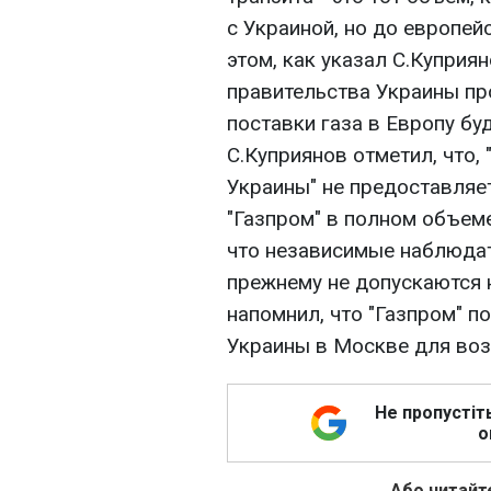
с Украиной, но до европей
этом, как указал С.Куприян
правительства Украины про
поставки газа в Европу бу
С.Куприянов отметил, что, 
Украины" не предоставляет
"Газпром" в полном объеме
что независимые наблюдат
прежнему не допускаются 
напомнил, что "Газпром" 
Украины в Москве для воз
Не пропустіт
о
Або читайте