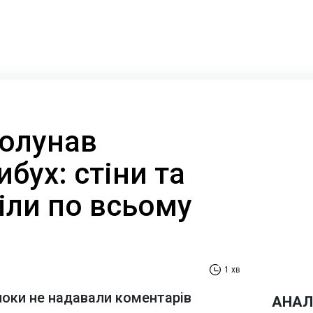
ролунав
бух: стіни та
іли по всьому
1 хв
 поки не надавали коментарів
АНАЛ