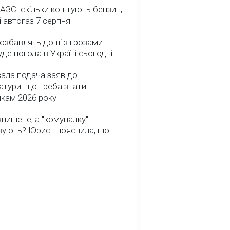
 АЗС: скільки коштують бензин,
і автогаз 7 серпня
озбавлять дощі з грозами:
де погода в Україні сьогодні
ала подача заяв до
атури: що треба знати
икам 2026 року
нищене, а "комуналку"
вують? Юрист пояснила, що