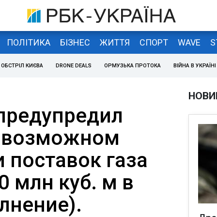
ПОЛІТИКА
БІЗНЕС
ЖИТТЯ
СПОРТ
WAVE
S
ОБСТРІЛ КИЄВА
DRONE DEALS
ОРМУЗЬКА ПРОТОКА
ВІЙНА В УКРАЇНІ
НОВИ
 предупредил
о возможном
 поставок газа
0 млн куб. м в
лнение).