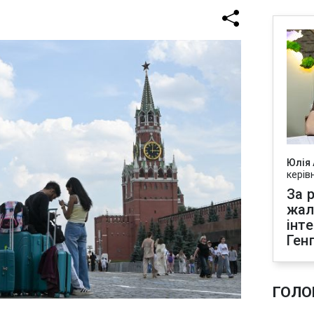
Юлія
керів
За р
жал
інт
Ген
ГОЛО