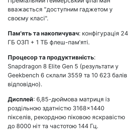
Преміальний геймерський флагман
вважається "доступним гаджетом у
своєму класі".
Пам'ять та накопичувач
: конфігурація 24
ГБ ОЗП + 1 ТБ флеш-пам'яті.
Процесор та продуктивність
:
Snapdragon 8 Elite Gen 5 (результати у
Geekbench 6 склали 3559 та 10 623 балів
відповідно).
Дисплей
: 6,85-дюймова матриця із
роздільною здатністю 3168×1440
пікселів, рекордною піковою яскравістю
до 8000 ніт та частотою 144 Гц.