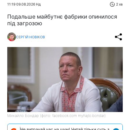
11:19 09.08.2026 Нд
2 хв
Подальше майбутнє фабрики опинилося
під загрозою
СЕРГІЙ НОВІКОВ
Михайло Бондар (фото: facebook.com myhajlo.bondar)
Не витрачай час на шум! Читай тільки суть з