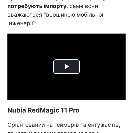
потребують імпорту
, саме вони
вважаються "вершиною мобільної
інженерії".
Play
Video
Nubia RedMagic 11 Pro
Орієнтований на геймерів та ентузіастів,