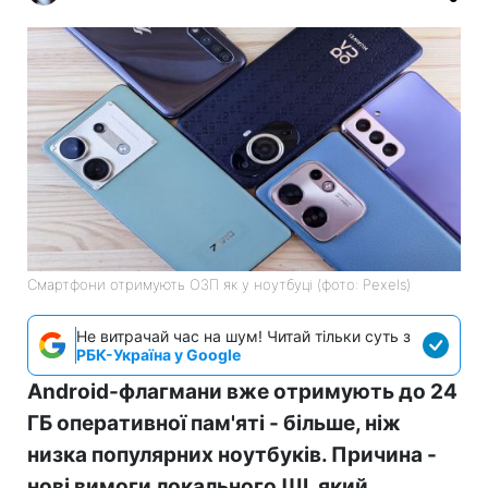
Смартфони отримують ОЗП як у ноутбуці (фото: Pexels)
Не витрачай час на шум! Читай тільки суть з
РБК-Україна у Google
Android-флагмани вже отримують до 24
ГБ оперативної пам'яті - більше, ніж
низка популярних ноутбуків. Причина -
нові вимоги локального ШІ, який