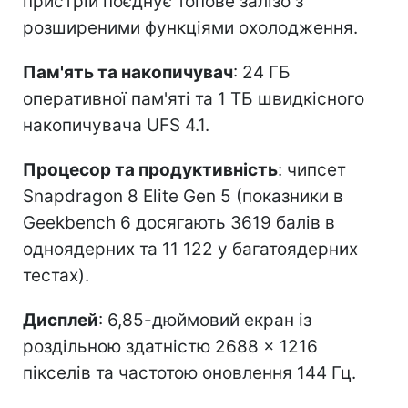
пристрій поєднує топове залізо з
розширеними функціями охолодження.
Пам'ять та накопичувач
: 24 ГБ
оперативної пам'яті та 1 ТБ швидкісного
накопичувача UFS 4.1.
Процесор та продуктивність
: чипсет
Snapdragon 8 Elite Gen 5 (показники в
Geekbench 6 досягають 3619 балів в
одноядерних та 11 122 у багатоядерних
тестах).
Дисплей
: 6,85-дюймовий екран із
роздільною здатністю 2688 × 1216
пікселів та частотою оновлення 144 Гц.