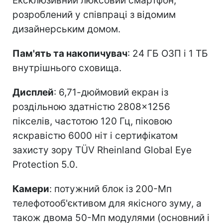
Ексклюзивний люксовий смартфон,
розроблений у співпраці з відомим
дизайнерським домом.
Пам'ять та накопичувач
: 24 ГБ ОЗП і 1 ТБ
внутрішнього сховища.
Дисплей
: 6,71-дюймовий екран із
роздільною здатністю 2808×1256
пікселів, частотою 120 Гц, піковою
яскравістю 6000 ніт і сертифікатом
захисту зору TÜV Rheinland Global Eye
Protection 5.0.
Камери
: потужний блок із 200-Мп
телефотооб'єктивом для якісного зуму, а
також двома 50-Мп модулями (основний і