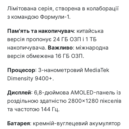
Лімітована серія, створена в колаборації
з командою Формули-1.
Пам'ять та накопичувач
: китайська
версія пропонує 24 ГБ ОЗП і 1 ТБ
накопичувача.
Важливо
: міжнародна
версія обмежена 16 ГБ ОЗП.
Процесор
: 3-нанометровий MediaTek
Dimensity 9400+.
Дисплей
: 6,8-дюймова AMOLED-панель із
роздільною здатністю 2800×1280 пікселів
та частотою 144 Гц.
Батарея
: кремній-вуглецевий акумулятор