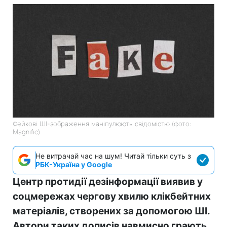
Фейкові ШІ-зображення маніпулюють свідомістю (фото:
Magnific)
Не витрачай час на шум! Читай тільки суть з
РБК-Україна у Google
Центр протидії дезінформації виявив у
соцмережах чергову хвилю клікбейтних
матеріалів, створених за допомогою ШІ.
Автори таких дописів навмисно грають