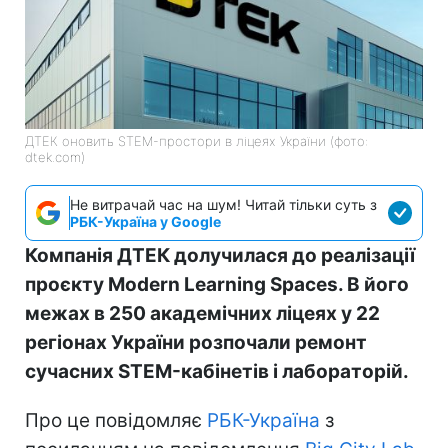
ДТЕК оновить STEM-простори в ліцеях України (фото:
dtek.com)
Не витрачай час на шум! Читай тільки суть з
РБК-Україна у Google
Компанія ДТЕК долучилася до реалізації
проєкту Modern Learning Spaces. В його
межах в 250 академічних ліцеях у 22
регіонах України розпочали ремонт
сучасних STEM-кабінетів і лабораторій.
Про це повідомляє
РБК-Україна
з