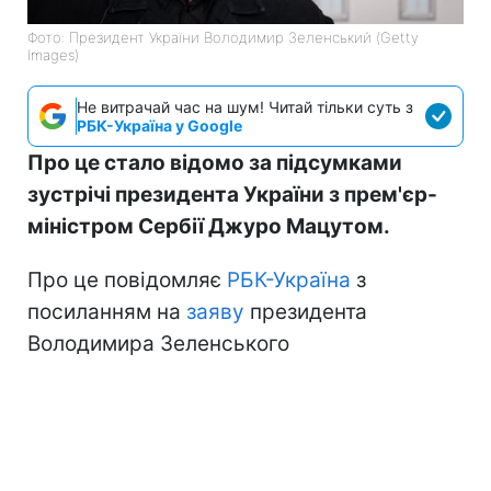
Фото: Президент України Володимир Зеленський (Getty
Images)
Не витрачай час на шум! Читай тільки суть з
РБК-Україна у Google
Про це стало відомо за підсумками
зустрічі президента України з прем'єр-
міністром Сербії Джуро Мацутом.
Про це повідомляє
РБК-Україна
з
посиланням на
заяву
президента
Володимира Зеленського