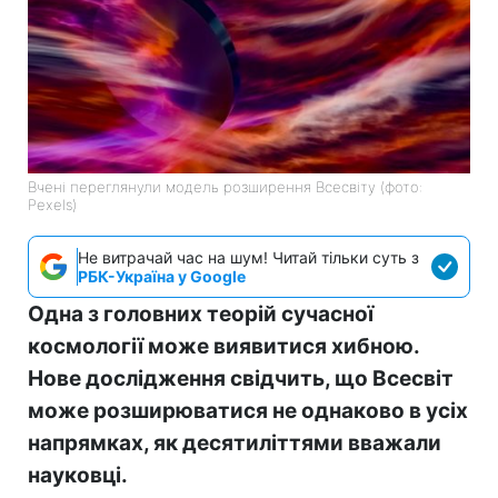
Вчені переглянули модель розширення Всесвіту (фото:
Pexels)
Не витрачай час на шум! Читай тільки суть з
РБК-Україна у Google
Одна з головних теорій сучасної
космології може виявитися хибною.
Нове дослідження свідчить, що Всесвіт
може розширюватися не однаково в усіх
напрямках, як десятиліттями вважали
науковці.