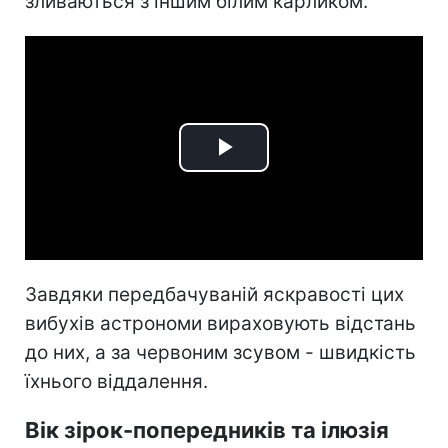
зливаються з іншим білим карликом.
Play
Video
Завдяки передбачуваній яскравості цих
вибухів астрономи вираховують відстань
до них, а за червоним зсувом - швидкість
їхнього віддалення.
Вік зірок-попередників та ілюзія