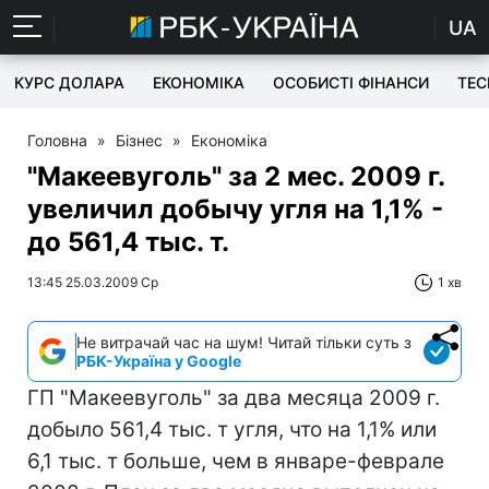
UA
КУРС ДОЛАРА
ЕКОНОМІКА
ОСОБИСТІ ФІНАНСИ
TEC
Головна
»
Бізнес
»
Економіка
"Макеевуголь" за 2 мес. 2009 г.
увеличил добычу угля на 1,1% -
до 561,4 тыс. т.
13:45 25.03.2009 Ср
1 хв
Не витрачай час на шум! Читай тільки суть з
РБК-Україна у Google
ГП "Макеевуголь" за два месяца 2009 г.
добыло 561,4 тыс. т угля, что на 1,1% или
6,1 тыс. т больше, чем в январе-феврале