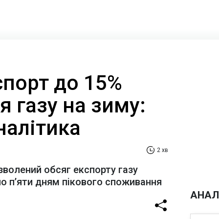
спорт до 15%
 газу на зиму:
налітика
2 хв
зволений обсяг експорту газу
о п’яти дням пікового споживання
АНАЛ