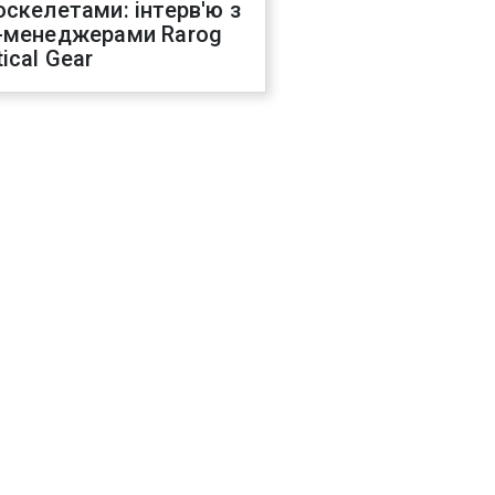
оскелетами: інтерв'ю з
-менеджерами Rarog
ical Gear