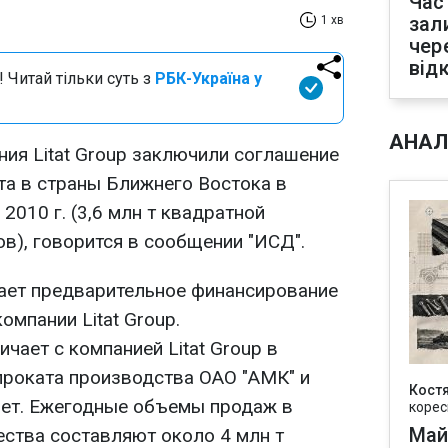
Час
зал
1 хв
чер
від
 Читай тільки суть з
РБК-Україна у
АНАЛ
ния Litat Group заключили соглашение
та в страны Ближнего Востока в
 2010 г. (3,6 млн т квадратной
ов), говорится в сообщении "ИСД".
ает предварительное финансирование
омпании Litat Group.
чает с компанией Litat Group в
роката производства ОАО "АМК" и
Кост
лет. Ежегодные объемы продаж в
корес
Май
ества составляют около 4 млн т