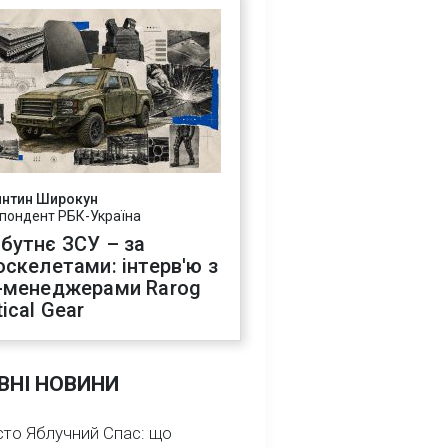
янтин Широкун
пондент РБК-Україна
бутнє ЗСУ – за
оскелетами: інтерв'ю з
-менеджерами Rarog
ical Gear
ВНІ НОВИНИ
сто Яблучний Спас: що