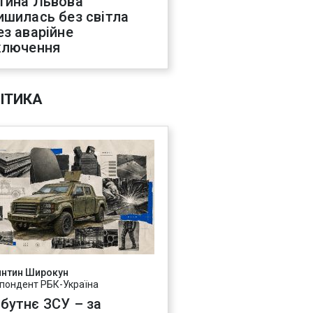
тина Львова
ишилась без світла
ез аварійне
ключення
ІТИКА
янтин Широкун
пондент РБК-Україна
бутнє ЗСУ – за