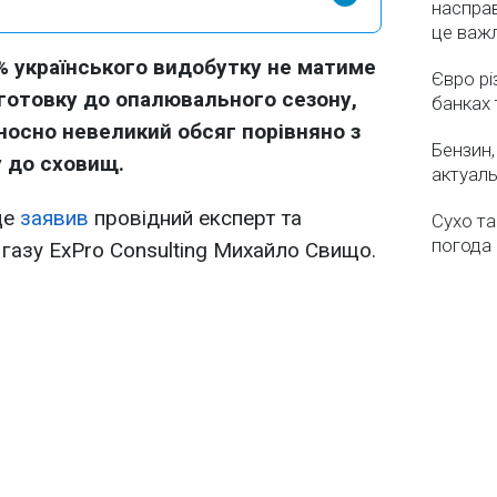
насправ
це важ
 українського видобутку не матиме
Євро рі
дготовку до опалювального сезону,
банках 
носно невеликий обсяг порівняно з
Бензин,
у до сховищ.
актуаль
це
заявив
провідний експерт та
Сухо та
погода 
 газу ExPro Consulting Михайло Свищо.