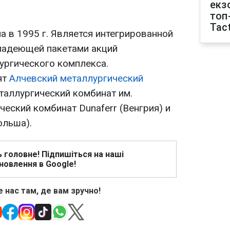
екз
топ
Tact
 в 1995 г. Является интегрированной
ладеющей пакетами акций
ургического комплекса.
ят
Алчевский металлургический
таллургический комбинат им.
еский комбинат Dunaferr (Венгрия) и
ольша).
ь головне! Підпишіться на наші
новлення в Google!
 нас там, де вам зручно!