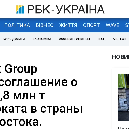
ПОЛІТИКА
БІЗНЕС
ЖИТТЯ
СПОРТ
WAVE
S
КУРС ДОЛАРА
ЕКОНОМІКА
ОСОБИСТІ ФІНАНСИ
TECH
MILTECH
НОВИ
t Group
соглашение о
,8 млн т
ката в страны
остока.