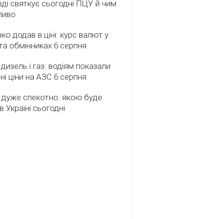
ді святкує сьогодні ПЦУ й чим
ливо
зко додав в ціні: курс валют у
та обмінниках 6 серпня
 дизель і газ: водіям показали
ні ціни на АЗС 6 серпня
 дуже спекотно: якою буде
в Україні сьогодні