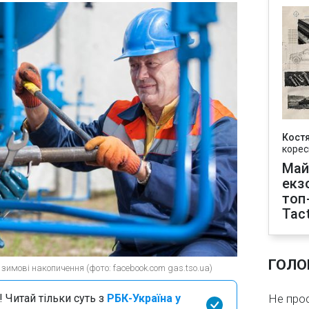
Кост
корес
Май
екз
топ
Tact
ГОЛО
зимові накопичення (фото: facebook.com gas.tso.ua)
 Читай тільки суть з
РБК-Україна у
Не про