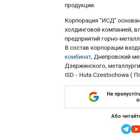
продукции.
Корпорация "ИСД" основана
холдинговой компанией, в
предприятий горно-металл
В состав корпорации вход
комбинат
, Днепровский ме
Дзержинского, металлургич
ISD - Huta Czestochowa ( П
Не пропустіт
о
Або читайте