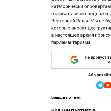
категорически опровергае
отзывать свои предложени
Верховной Рады. Мы не бу
которые вносят деструктив"
в настоящее время происхо
парламентаризма.
Не пропустіт
о
Або читайте
Більше по темі: