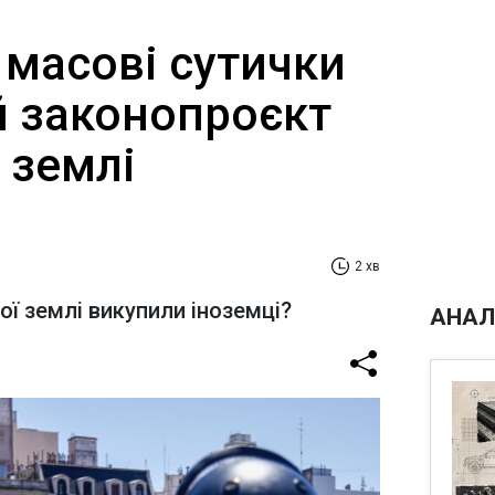
 масові сутички
й законопроєкт
 землі
2 хв
ої землі викупили іноземці?
АНАЛ