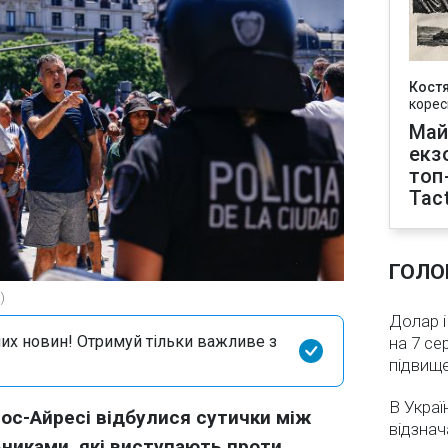
Кост
корес
Май
екз
топ
Tact
ГОЛО
)
Долар і
их новин! Отримуй тільки важливе з
на 7 се
підвищ
В Украї
ос-Айресі відбулися сутички між
відзнач
ьниками, які виступають проти