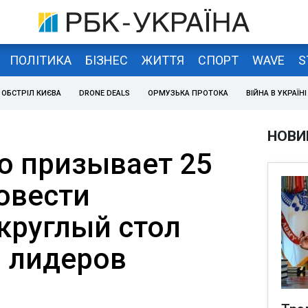
ПОЛІТИКА
БІЗНЕС
ЖИТТЯ
СПОРТ
WAVE
S
ОБСТРІЛ КИЄВА
DRONE DEALS
ОРМУЗЬКА ПРОТОКА
ВІЙНА В УКРАЇНІ
НОВИ
о призывает 25
овести
круглый стол
и лидеров