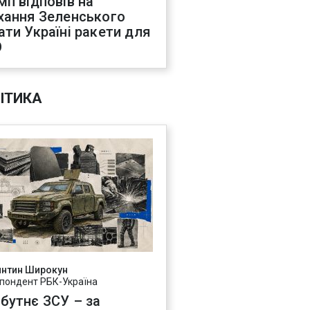
мп відповів на
хання Зеленського
ати Україні ракети для
О
ІТИКА
янтин Широкун
пондент РБК-Україна
бутнє ЗСУ – за