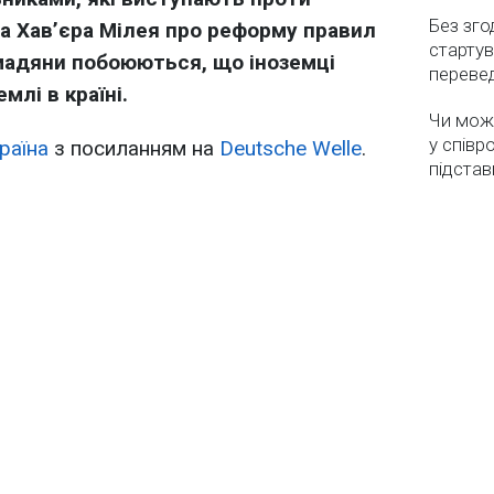
Без зго
а Хав’єра Мілея про реформу правил
стартув
омадяни побоюються, що іноземці
перевед
млі в країні.
Чи мож
у співр
раїна
з посиланням на
Deutsche Welle
.
підстав