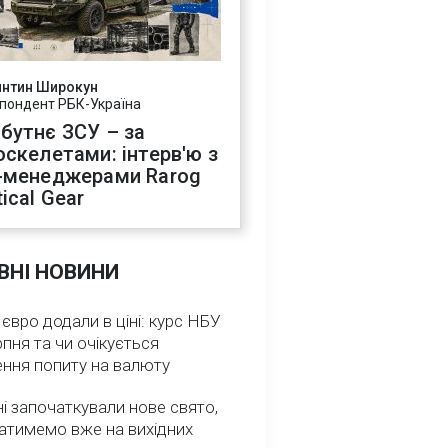
янтин Широкун
пондент РБК-Україна
бутнє ЗСУ – за
оскелетами: інтерв'ю з
-менеджерами Rarog
ical Gear
ВНІ НОВИНИ
 євро додали в ціні: курс НБУ
рпня та чи очікується
ення попиту на валюту
ні започаткували нове свято,
атимемо вже на вихідних