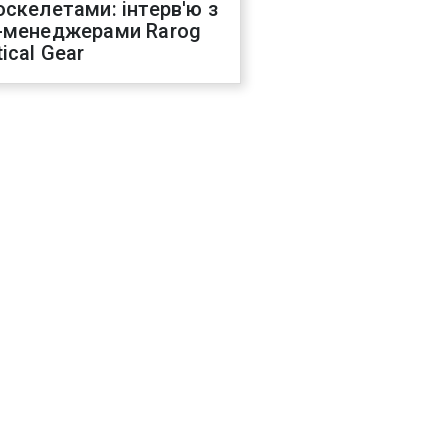
оскелетами: інтерв'ю з
-менеджерами Rarog
ical Gear