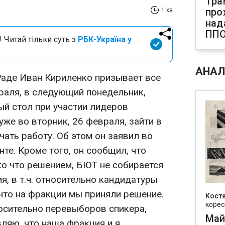
Тра
про
1 хв
над
ПП
 Читай тільки суть з
РБК-Україна у
АНАЛ
аде Иван Кириленко призывает все
раля, в следующий понедельник,
ый стол при участии лидеров
уже во вторник, 26 февраля, зайти в
ать работу. Об этом он заявил во
те. Кроме того, он сообщил, что
ко что решением, БЮТ не собирается
, в т.ч. относительно кандидатуры
что на фракции мы приняли решение.
Кост
корес
носительно перевыборов спикера,
Май
ляю, что наша фракция и я