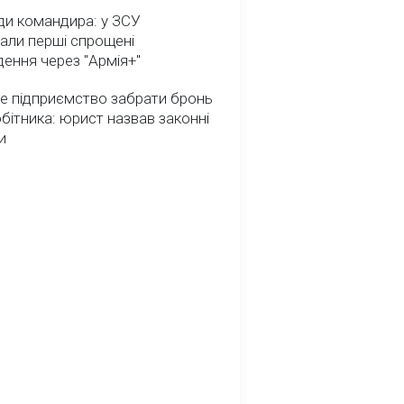
ди командира: у ЗСУ
али перші спрощені
ення через "Армія+"
е підприємство забрати бронь
обітника: юрист назвав законні
и