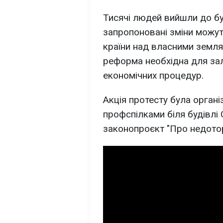
Тисячі людей вийшли до бу
запропоновані зміни можу
країни над власними земл
реформа необхідна для зал
економічних процедур.
Акція протесту була органі
профспілками біля будівлі
законопроєкт "Про недотор