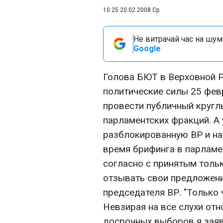
10:25 20.02.2008 Ср
Не витрачай час на шум!
Google
Голова БЮТ в Верховной Р
политические силы 25 фев
провести публичный кругл
парламентских фракций. А 
разблокированную ВР и нач
время брифинга в парламен
согласно с принятым толь
отзывать свои предложения
председателя ВР. "Только 
Невзирая на все слухи от
досрочных выборов я заяв