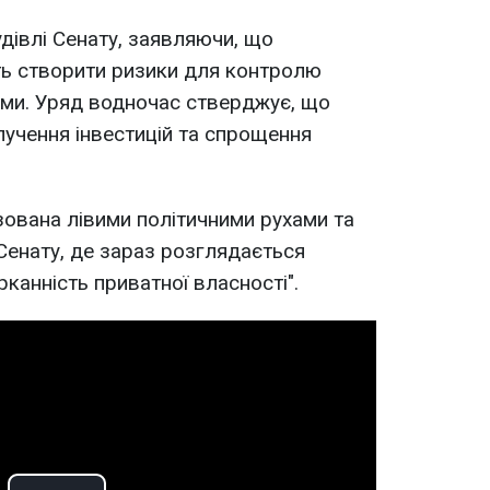
дівлі Сенату, заявляючи, що
ть створити ризики для контролю
ями. Уряд водночас стверджує, що
учення інвестицій та спрощення
зована лівими політичними рухами та
 Сенату, де зараз розглядається
канність приватної власності".