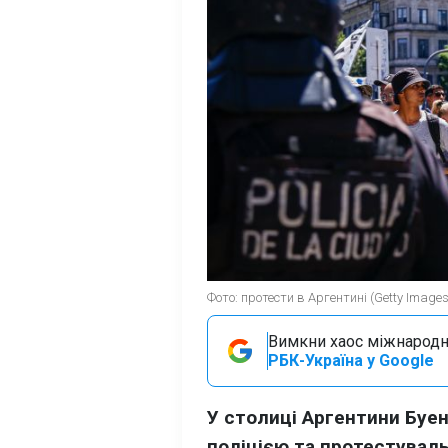
Фото: протести в Аргентині (Getty Images
Вимкни хаос міжнародн
РБК-Україна у Google
У столиці Аргентини Буен
поліцією та протестувал