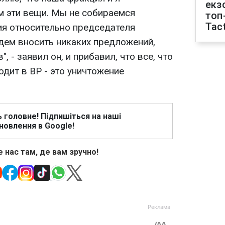
екз
м эти вещи. Мы не собираемся
топ
Tact
я относительно председателя
дем вносить никаких предложений,
, - заявил он, и прибавил, что все, что
дит в ВР - это уничтожение
ь головне! Підпишіться на наші
новлення в Google!
 нас там, де вам зручно!