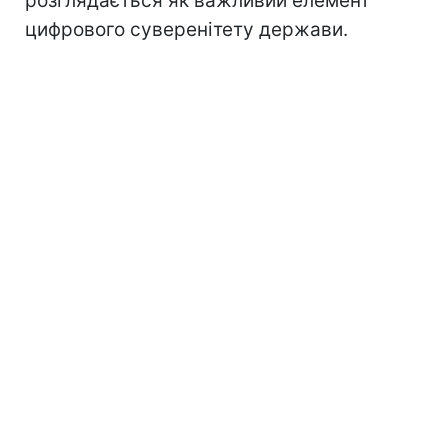
розглядається як важливий елемент
цифрового суверенітету держави.