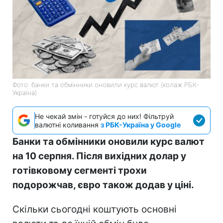
Фото: банки та обмінники оновили курс валют (колаж РБК-
Україна)
Не чекай змін - готуйся до них! Фільтруй
валютні коливання
з РБК-Україна у Google
Банки та обмінники оновили курс валют
на 10 серпня. Після вихідних долар у
готівковому сегменті трохи
подорожчав, євро також додав у ціні.
Скільки сьогодні коштують основні