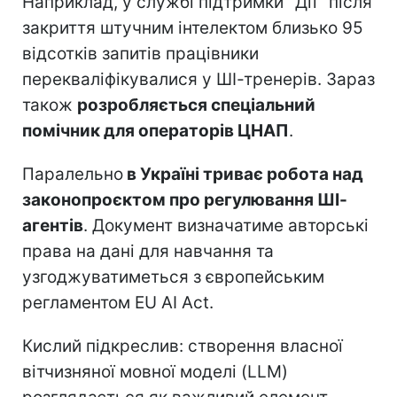
Наприклад, у службі підтримки "Дії" після
закриття штучним інтелектом близько 95
відсотків запитів працівники
перекваліфікувалися у ШІ-тренерів. Зараз
також
розробляється спеціальний
помічник для операторів ЦНАП
.
Паралельно
в Україні триває робота над
законопроєктом про регулювання ШІ-
агентів
. Документ визначатиме авторські
права на дані для навчання та
узгоджуватиметься з європейським
регламентом EU AI Act.
Кислий підкреслив: створення власної
вітчизняної мовної моделі (LLM)