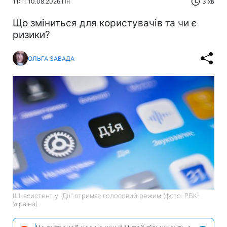
11:11 10.08.2026 Пн
3 хв
Що зміниться для користувачів та чи є
ризики?
ОЛЬГА ЗАВАДА
ШІ-асистент у "Дії" отримає голосовий режим (фото: РБК-
Україна)