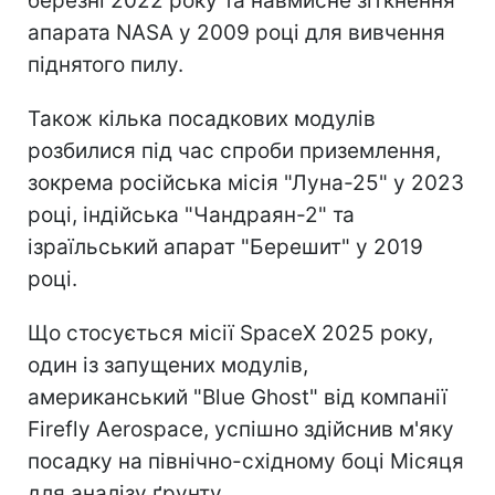
березні 2022 року та навмисне зіткнення
апарата NASA у 2009 році для вивчення
піднятого пилу.
Також кілька посадкових модулів
розбилися під час спроби приземлення,
зокрема російська місія "Луна-25" у 2023
році, індійська "Чандраян-2" та
ізраїльський апарат "Берешит" у 2019
році.
Що стосується місії SpaceX 2025 року,
один із запущених модулів,
американський "Blue Ghost" від компанії
Firefly Aerospace, успішно здійснив м'яку
посадку на північно-східному боці Місяця
для аналізу ґрунту.