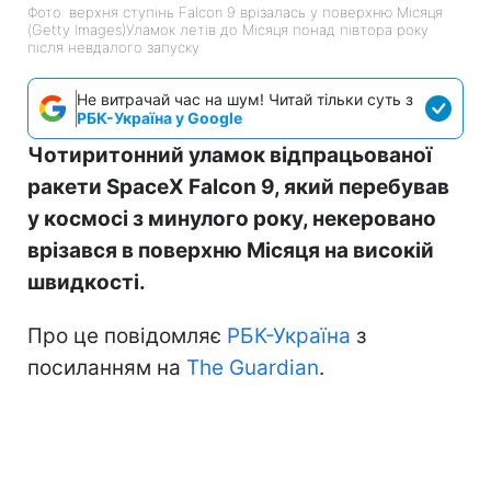
Фото: верхня ступінь Falcon 9 врізалась у поверхню Місяця
(Getty Images)Уламок летів до Місяця понад півтора року
після невдалого запуску
Не витрачай час на шум! Читай тільки суть з
РБК-Україна у Google
Чотиритонний уламок відпрацьованої
ракети SpaceX Falcon 9, який перебував
у космосі з минулого року, некеровано
врізався в поверхню Місяця на високій
швидкості.
Про це повідомляє
РБК-Україна
з
посиланням на
The Guardian
.