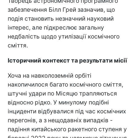
Творець астрономічного програмного
забезпечення Білл Грей зазначив, що
подія становить незначний науковий
інтерес, але підкреслює загальну
недбалість щодо утилізації космічного
сміття.
Історичний контекст та результати місії
Хоча на навколоземній орбіті
накопичилося багато космічного сміття,
штучні удари по Місяцю трапляються
відносно рідко. У минулому подібні
інциденти відбувалися під час космічних
перегонів, а з нещодавніх випадків -
падіння китайського ракетного ступеня у