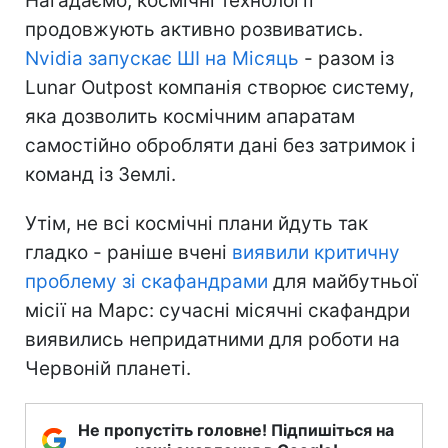
Нагадаємо, космічні технології
продовжують активно розвиватись.
Nvidia запускає ШІ на Місяць
- разом із
Lunar Outpost компанія створює систему,
яка дозволить космічним апаратам
самостійно обробляти дані без затримок і
команд із Землі.
Утім, не всі космічні плани йдуть так
гладко - раніше вчені
виявили критичну
проблему зі скафандрами
для майбутньої
місії на Марс: сучасні місячні скафандри
виявились непридатними для роботи на
Червоній планеті.
Не пропустіть головне! Підпишіться на