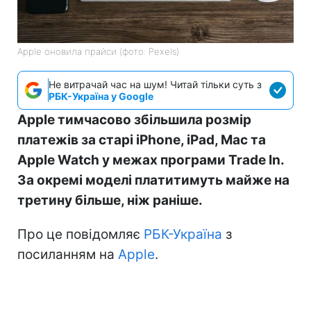
Apple оновила прайси (фото: Pexels)
Не витрачай час на шум! Читай тільки суть з
РБК-Україна у Google
Apple тимчасово збільшила розмір
платежів за старі iPhone, iPad, Mac та
Apple Watch у межах програми Trade In.
За окремі моделі платитимуть майже на
третину більше, ніж раніше.
Про це повідомляє
РБК-Україна
з
посиланням на
Apple
.