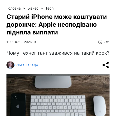
Головна
»
Бізнес
»
Tech
Старий iPhone може коштувати
дорожче: Apple несподівано
підняла виплати
11:09 07.08.2026 Пт
2 хв
Чому техногігант зважився на такий крок?
ОЛЬГА ЗАВАДА