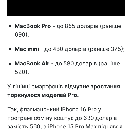
Video
MacBook Pro
- до 855 доларів (раніше
690);
Mac mini
- до 480 доларів (раніше 375);
MacBook Air
- до 580 доларів (раніше
520).
У лінійці смартфонів
відчутне зростання
торкнулося моделей Pro.
Так, флагманський iPhone 16 Pro у
програмі обміну коштує до 630 доларів
замість 560, а iPhone 15 Pro Max піднявся