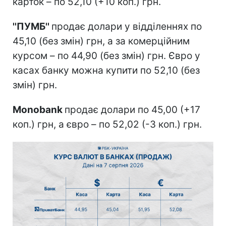
карток – по 52,10 (+10 коп.) грн.
''ПУМБ''
продає долари у відділеннях по
45,10 (без змін) грн, а за комерційним
курсом – по 44,90 (без змін) грн. Євро у
касах банку можна купити по 52,10 (без
змін) грн.
Monobank
продає долари по 45,00 (+17
коп.) грн, а євро – по 52,02 (-3 коп.) грн.