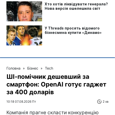
Головна
»
Бізнес
»
Tech
ШІ-помічник дешевший за
смартфон: OpenAI готує гаджет
за 400 доларів
10:18 07.08.2026 Пт
2 хв
Компанія прагне скласти конкуренцію