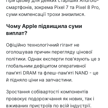
При цьому для деяких старіших Android-
смартфонів, зокрема Pixel 7 та Pixel 8 Pro,
суми компенсації трохи знизилися.
Чому Apple підвищила суми
виплат?
Офіційно технологічний гігант не
оголошував причин перегляду цінової
політики. Однак експерти пов'язують це з
глобальним дефіцитом оперативної
пам'яті DRAM та флеш-пам'яті NAND - це
й підняло ціни на запчастини.
Зростання собівартості компонентів
провокує подорожчання як нових, так і
вживаних пристроїв по всій індустрії.