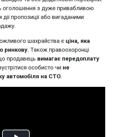
ь оголошення з дуже привабливою
 дії пропозиції або вигаданими
одажу.
можливого шахрайства є
ціна, яка
ю ринкову
. Також правоохоронці
кщо продавець
вимагає передоплату
зустрітися особисто чи
не
ку автомобіля на СТО
.