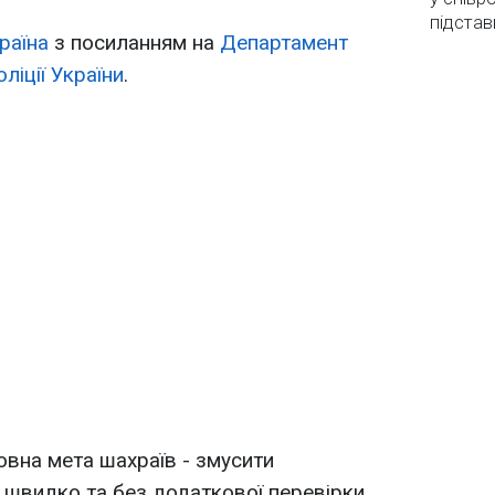
підстав
раїна
з посиланням на
Департамент
оліції України
.
новна мета шахраїв - змусити
и швидко та без додаткової перевірки.