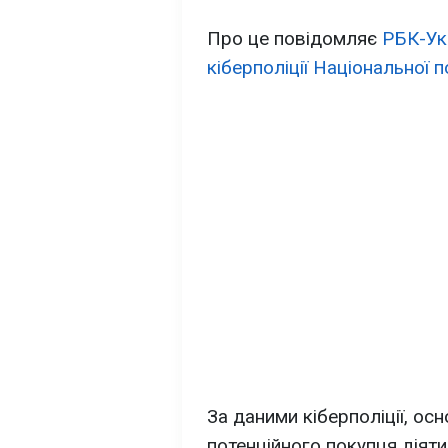
Про це повідомляє
РБК-Ук
кіберполіції Національної п
За даними кіберполіції, ос
потенційного покупця діят