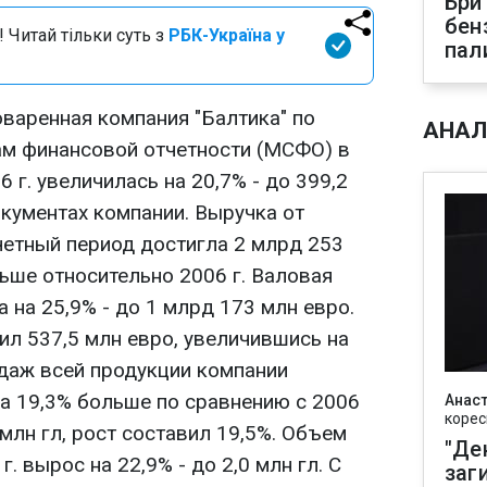
Бри
бен
 Читай тільки суть з
РБК-Україна у
пал
варенная компания "Балтика" по
АНАЛ
м финансовой отчетности (МСФО) в
6 г. увеличилась на 20,7% - до 399,2
окументах компании. Выручка от
четный период достигла 2 млрд 253
льше относительно 2006 г. Валовая
на 25,9% - до 1 млрд 173 млн евро.
ил 537,5 млн евро, увеличившись на
одаж всей продукции компании
 на 19,3% больше по сравнению с 2006
Анаст
корес
 млн гл, рост составил 19,5%. Объем
"Де
. вырос на 22,9% - до 2,0 млн гл. С
заг