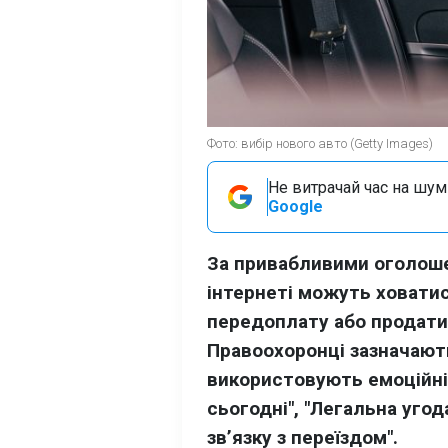
Фото: вибір нового авто (Getty Images)
Не витрачай час на шум!
Google
За привабливими оголоше
інтернеті можуть ховатис
передоплату або продати
Правоохоронці зазначают
використовують емоційні
сьогодні", "Легальна уго
зв’язку з переїздом".