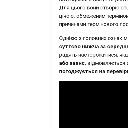
Для цього вони створюют
ціною, обмеженим терміном
причинами термінового пр
Однією з головних ознак 
суттєво нижча за середн
радять насторожитися, я
або аванс
, відмовляється 
погоджується на перевір