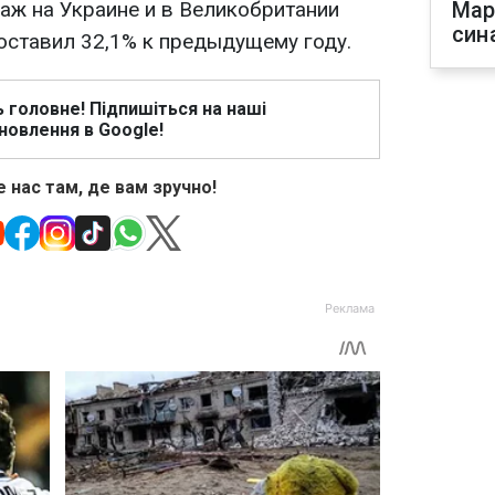
аж на Украине и в Великобритании
Мар
син
оставил 32,1% к предыдущему году.
ь головне! Підпишіться на наші
новлення в Google!
 нас там, де вам зручно!