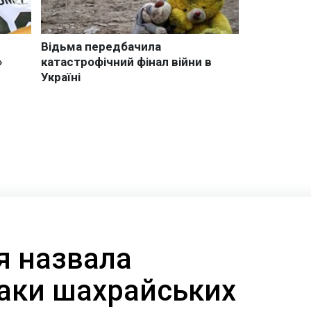
я назвала
наки шахрайських