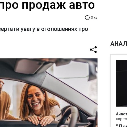
про продаж авто
3 хв
ертати увагу в оголошеннях про
АНАЛ
Анаст
корес
"Де