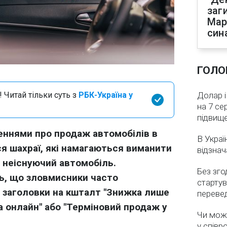
заг
Мар
син
ГОЛО
 Читай тільки суть з
РБК-Україна у
Долар і
на 7 се
підвищ
ннями про продаж автомобілів в
В Украї
я шахраї, які намагаються виманити
відзнач
 неіснуючий автомобіль.
Без зго
ь, що зловмисники часто
стартув
 заголовки на кшталт "Знижка лише
перевед
да онлайн" або "Терміновий продаж у
Чи мож
у співр