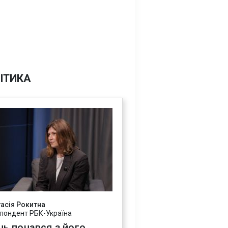
ІТИКА
асія Рокитна
пондент РБК-Україна
нь почався з його