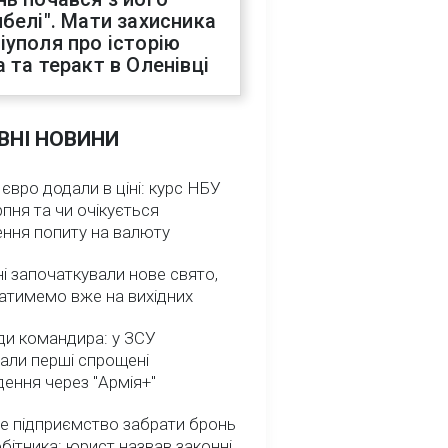
ибелі". Мати захисника
іуполя про історію
а та теракт в Оленівці
ВНІ НОВИНИ
 євро додали в ціні: курс НБУ
рпня та чи очікується
ення попиту на валюту
ні започаткували нове свято,
атимемо вже на вихідних
ди командира: у ЗСУ
али перші спрощені
ення через "Армія+"
е підприємство забрати бронь
обітника: юрист назвав законні