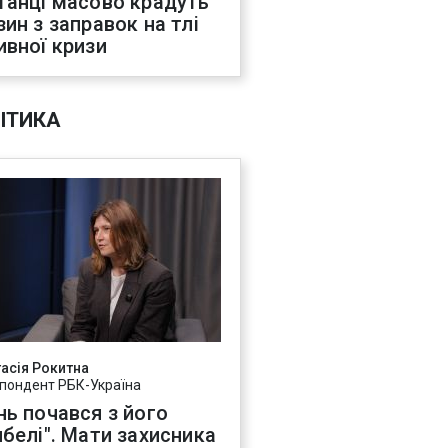
танці масово крадуть
зин з заправок на тлі
ивної кризи
ІТИКА
асія Рокитна
пондент РБК-Україна
нь почався з його
ибелі". Мати захисника