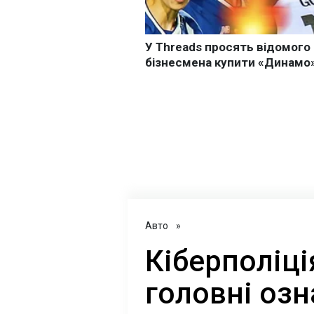
Авто
»
Кіберполіці
головні оз