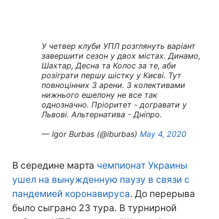
У четвер клуби УПЛ розглянуть варіант
завершити сезон у двох містах. Динамо,
Шахтар, Десна та Колос за те, аби
розіграти першу шістку у Києві. Тут
повноцінних 3 арени. З колективами
нижнього ешелону не все так
однозначно. Пріоритет - догравати у
Львові. Альтернатива - Дніпро.
— Igor Burbas (@iburbas)
May 4, 2020
В середине марта
чемпионат Украины
ушел на вынужденную паузу в связи с
пандемией коронавируса
. До перерыва
было сыграно 23 тура. В турнирной