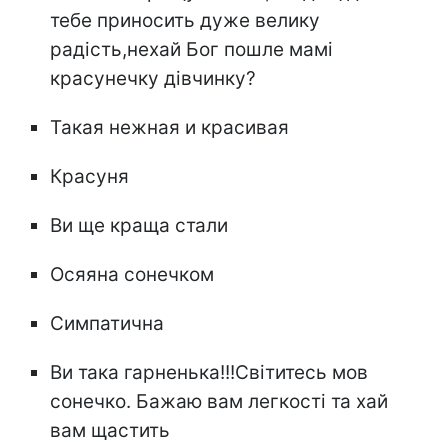
тебе приносить дуже велику
радість,нехай Бог пошле мамі
красунечку дівчинку?
Такая нежная и красивая
Красуня
Ви ще краща стали
Осяяна сонечком
Симпатична
Ви така гарненька!!!Світитесь мов
сонечко. Бажаю вам легкості та хай
вам щастить