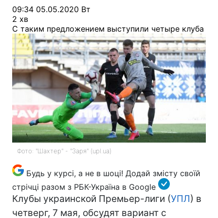
09:34 05.05.2020 Вт
2 хв
С таким предложением выступили четыре клуба
Фото: "Шахтер" - "Заря" (upl.ua)
Будь у курсі, а не в шоці! Додай змісту своїй
стрічці
разом з РБК-Україна в Google
Клубы украинской Премьер-лиги (
УПЛ
) в
четверг, 7 мая, обсудят вариант с