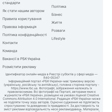
стандарти
Політика
Як стати нашим автором
Бізнес
Правила користування
Життя
Правова інформація
Розваги
Політика конфіденційності
Lifestyle
Контакти
Команда
Вакансії в РБК-Україна
Розмістити рекламу
Ідентифікатор онлайн-медіа в Реєстрі суб’єктів у сфері медіа —
R40-05347
Інформаційний портал «РБК-Україна» має тримовну версію
(українську, російську та англійську), головна сторінка порталу -
https://www.rbc.ua
. Фотографії, зображення належать їх
правовласникам. Всі фотографії на Порталі, авторами яких є
журналісти «РБК-Україна», розміщені на умовах ліцензії Creative
Commons Attribution 4.0 International. Редакція «РБК-Україна» може
не поділяти точку зору авторів. Оціночні судження не підлягають
спростуванню та доведенню їх правдивості. За достовірність та
зміст реклами відповідальність несе рекламодавець. Матеріали,