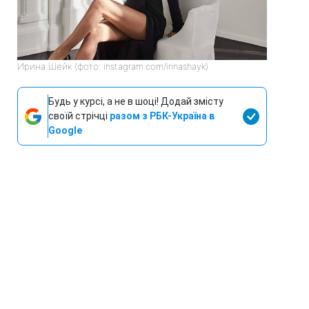
Ирина Шейк (фото: instagram.com/irinashayk)
Будь у курсі, а не в шоці! Додай змісту
своїй стрічці
разом з РБК-Україна в
Google