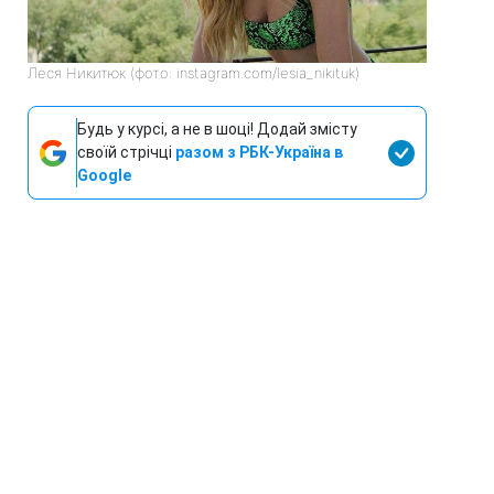
Леся Никитюк (фото: instagram.com/lesia_nikituk)
Будь у курсі, а не в шоці! Додай змісту
своїй стрічці
разом з РБК-Україна в
Google