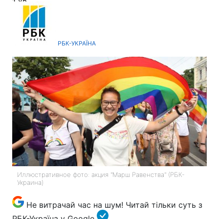
1 хв
РБК-УКРАЇНА
Иллюстративное фото: акция "Марш Равенства" (РБК-
Украина)
Не витрачай час на шум! Читай тільки суть з
РБК-Україна у Google