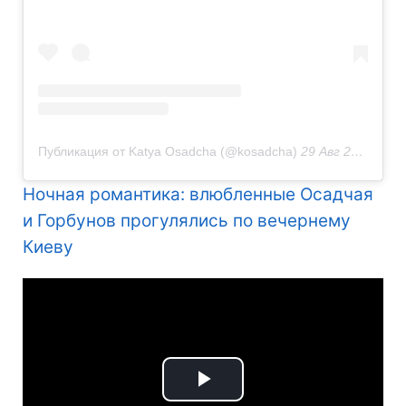
Публикация от Katya Osadcha (@kosadcha)
29 Авг 2020 в 3:10 PDT
Ночная романтика: влюбленные Осадчая
и Горбунов прогулялись по вечернему
Киеву
Play