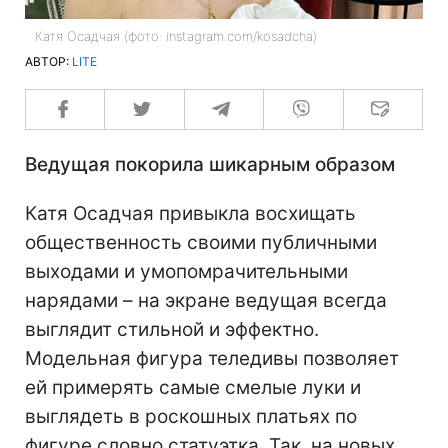
Катя Осадчая (фото: instagram.com/kosadcha)
АВТОР:
LITE
Ведущая покорила шикарным образом
Катя Осадчая привыкла восхищать
общественность своими публичными
выходами и умопомрачительными
нарядами – на экране ведущая всегда
выглядит стильной и эффектно.
Модельная фигура теледивы позволяет
ей примерять самые смелые луки и
выглядеть в роскошных платьях по
фигуре словно статуэтка. Так, на новых