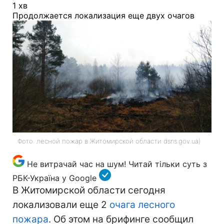
1 хв
Продолжается локализация еще двух очагов
Фото: лесной пожар в Житомирской области dsns.gov.ua)
Не витрачай час на шум! Читай тільки суть з
РБК-Україна у Google
В Житомирской области сегодня
локализовали еще 2
очага лесного
пожара
. Об этом на брифинге сообщил