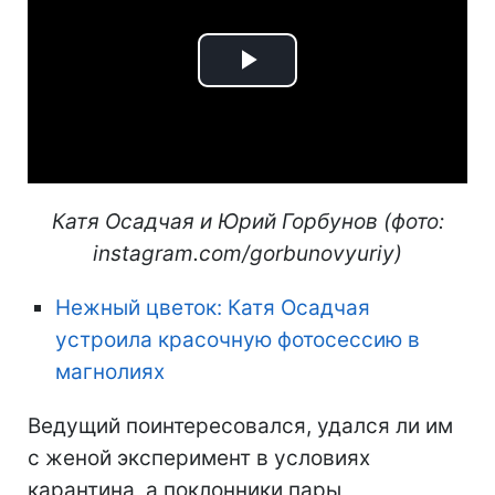
Play
Video
Катя Осадчая и Юрий Горбунов (фото:
instagram.com/gorbunovyuriy)
Нежный цветок: Катя Осадчая
устроила красочную фотосессию в
магнолиях
Ведущий поинтересовался, удался ли им
с женой эксперимент в условиях
карантина, а поклонники пары